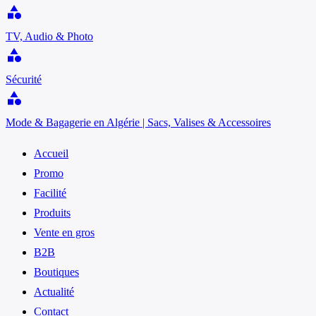
category
TV, Audio & Photo
category
Sécurité
category
Mode & Bagagerie en Algérie | Sacs, Valises & Accessoires
Accueil
Promo
Facilité
Produits
Vente en gros
B2B
Boutiques
Actualité
Contact