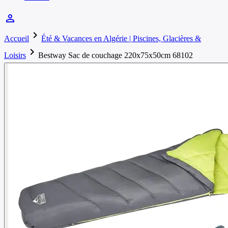
person_outline
chevron_right
Accueil
Été & Vacances en Algérie | Piscines, Glacières &
chevron_right
Loisirs
Bestway Sac de couchage 220x75x50cm 68102