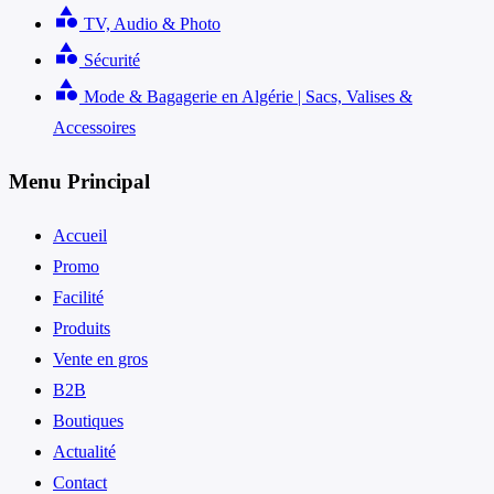
category
TV, Audio & Photo
category
Sécurité
category
Mode & Bagagerie en Algérie | Sacs, Valises &
Accessoires
Menu Principal
Accueil
Promo
Facilité
Produits
Vente en gros
B2B
Boutiques
Actualité
Contact