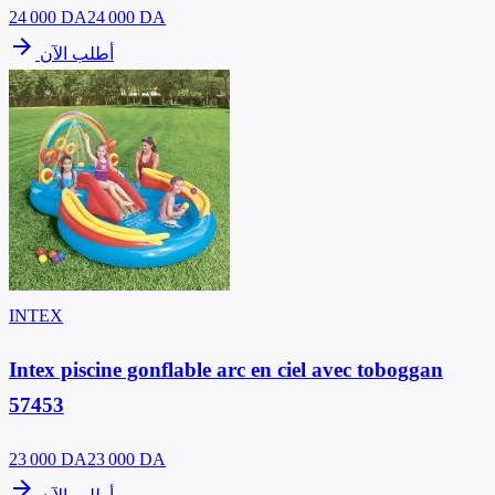
24 000
DA
24 000 DA
arrow_forward
أطلب الآن
INTEX
Intex piscine gonflable arc en ciel avec toboggan
57453
23 000
DA
23 000 DA
arrow_forward