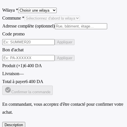
Wilaya *
Commune *
Adresse complète (optionnel)
Code promo
Appliquer
Bon d'achat
Appliquer
Produit (×1)
6 400 DA
Livraison
—
Total à payer
6 400 DA
check_circle
Confirmer la commande
En commandant, vous acceptez d'être contacté pour confirmer votre
achat.
Description