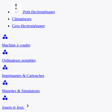
Petit électroménager
Climatiseurs
Gros électroménager
category
Machine à coudre
category
Ordinateurs portables
category
Imprimantes & Cartouches
category
Manettes & Simulateurs
category
chevron_right
Jouets et Jeux