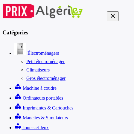
close
Catégories
Électroménagers
Petit électroménager
Climatiseurs
Gros électroménager
category
Machine à coudre
category
Ordinateurs portables
category
Imprimantes & Cartouches
category
Manettes & Simulateurs
category
Jouets et Jeux