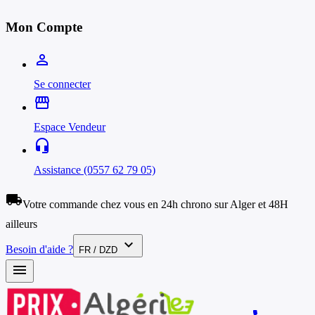
Mon Compte
person_outline
Se connecter
storefront
Espace Vendeur
headset_mic
Assistance (0557 62 79 05)
local_shipping
Votre commande chez vous en 24h chrono sur Alger et 48H
ailleurs
expand_more
Besoin d'aide ?
FR / DZD
menu