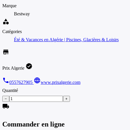
Marque
Bestway
category
Catégories
Été & Vacances en Algérie | Piscines, Glacières & Loisirs
store
verified
Prix Algerie
phone
language
0557627905
www.prixalgerie.com
Quantité
−
+
local_shipping
Commander en ligne