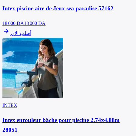
Intex piscine aire de Jeux sea paradise 57162
18 000
DA
18 000 DA
arrow_forward
أطلب الآن
INTEX
Intex enrouleur bâche pour piscine 2.74x4.88m
28051