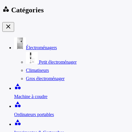
category
Catégories
close
Électroménagers
Petit électroménager
Climatiseurs
Gros électroménager
category
Machine à coudre
category
Ordinateurs portables
category