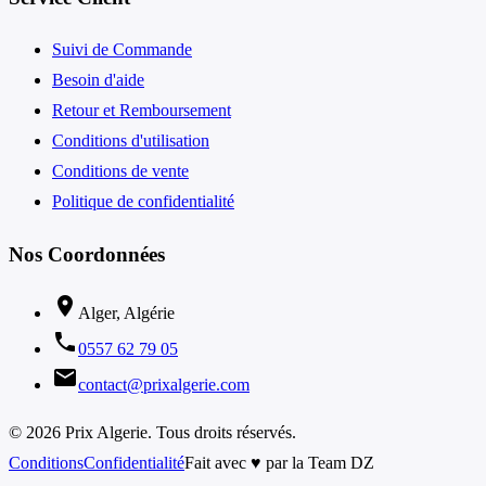
Suivi de Commande
Besoin d'aide
Retour et Remboursement
Conditions d'utilisation
Conditions de vente
Politique de confidentialité
Nos Coordonnées
location_on
Alger, Algérie
phone
0557 62 79 05
email
contact@prixalgerie.com
© 2026 Prix Algerie. Tous droits réservés.
Conditions
Confidentialité
Fait avec ♥ par la Team DZ