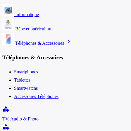
Informatique
Bébé et puériculture
chevron_right
Téléphones & Accessoires
Téléphones & Accessoires
Smartphones
Tablettes
Smartwatchs
Accessoires Téléphones
category
TV, Audio & Photo
category