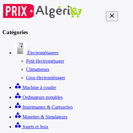
close
Catégories
Électroménagers
Petit électroménager
Climatiseurs
Gros électroménager
category
Machine à coudre
category
Ordinateurs portables
category
Imprimantes & Cartouches
category
Manettes & Simulateurs
category
Jouets et Jeux