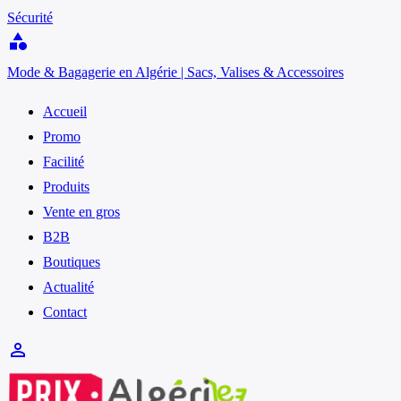
Sécurité
category
Mode & Bagagerie en Algérie | Sacs, Valises & Accessoires
Accueil
Promo
Facilité
Produits
Vente en gros
B2B
Boutiques
Actualité
Contact
person_outline