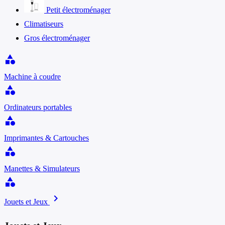
Petit électroménager
Climatiseurs
Gros électroménager
category
Machine à coudre
category
Ordinateurs portables
category
Imprimantes & Cartouches
category
Manettes & Simulateurs
category
chevron_right
Jouets et Jeux