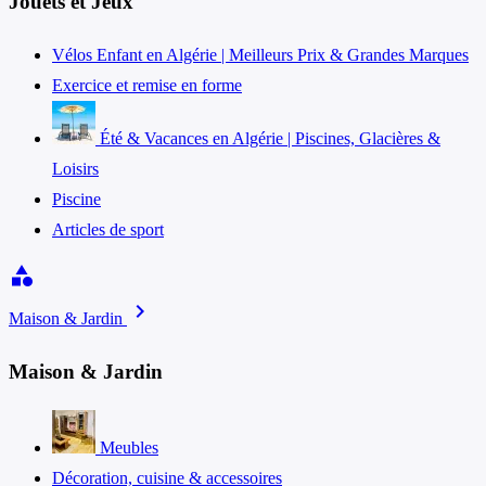
Jouets et Jeux
Vélos Enfant en Algérie | Meilleurs Prix & Grandes Marques
Exercice et remise en forme
Été & Vacances en Algérie | Piscines, Glacières &
Loisirs
Piscine
Articles de sport
category
chevron_right
Maison & Jardin
Maison & Jardin
Meubles
Décoration, cuisine & accessoires