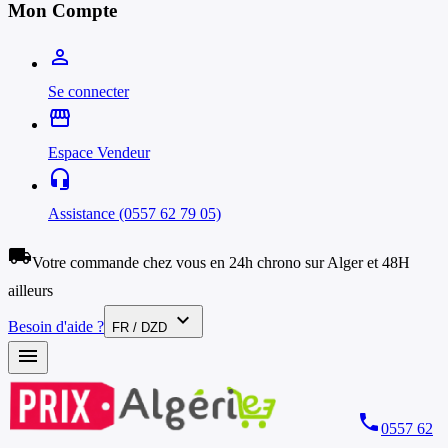
Mon Compte
person_outline
Se connecter
storefront
Espace Vendeur
headset_mic
Assistance (0557 62 79 05)
local_shipping
Votre commande chez vous en 24h chrono sur Alger et 48H
ailleurs
expand_more
Besoin d'aide ?
FR / DZD
menu
phone
0557 62