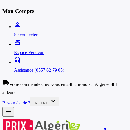
Mon Compte
person_outline
Se connecter
storefront
Espace Vendeur
headset_mic
Assistance (0557 62 79 05)
local_shipping
Votre commande chez vous en 24h chrono sur Alger et 48H
ailleurs
expand_more
Besoin d'aide ?
FR / DZD
menu