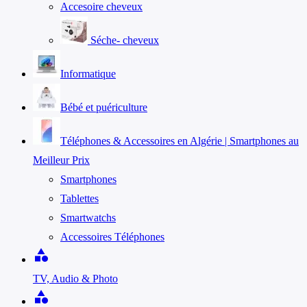
Accesoire cheveux
Séche- cheveux
Informatique
Bébé et puériculture
Téléphones & Accessoires en Algérie | Smartphones au
Meilleur Prix
Smartphones
Tablettes
Smartwatchs
Accessoires Téléphones
category
TV, Audio & Photo
category