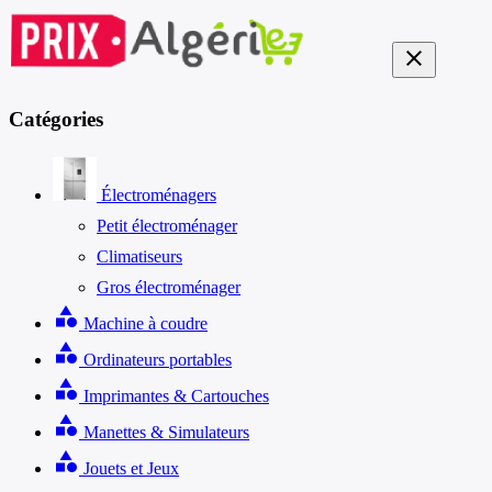
close
Catégories
Électroménagers
Petit électroménager
Climatiseurs
Gros électroménager
category
Machine à coudre
category
Ordinateurs portables
category
Imprimantes & Cartouches
category
Manettes & Simulateurs
category
Jouets et Jeux