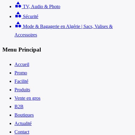
category
TV, Audio & Photo
category
Sécurité
category
Mode & Bagagerie en Algérie | Sacs, Valises &
Accessoires
Menu Principal
Accueil
Promo
Facilité
Produits
Vente en gros
B2B
Boutiques
Actualité
Contact