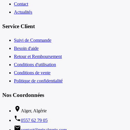
Contact
Actualités
Service Client
Suivi de Commande
Besoin d'aide
Retour et Remboursement
Conditions d'utilisation
Conditions de vente
Politique de confidentialité
Nos Coordonnées
location_on
Alger, Algérie
phone
0557 62 79 05
email
contact@prixalgerie.com