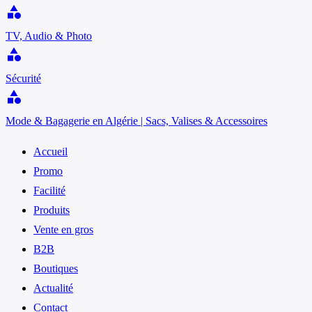
category
TV, Audio & Photo
category
Sécurité
category
Mode & Bagagerie en Algérie | Sacs, Valises & Accessoires
Accueil
Promo
Facilité
Produits
Vente en gros
B2B
Boutiques
Actualité
Contact