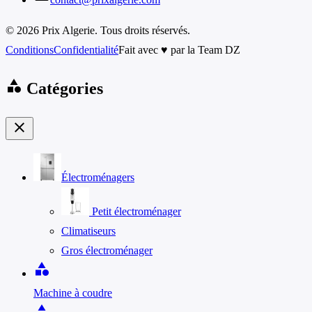
© 2026 Prix Algerie. Tous droits réservés.
Conditions
Confidentialité
Fait avec ♥ par la Team DZ
category
Catégories
close
Électroménagers
Petit électroménager
Climatiseurs
Gros électroménager
category
Machine à coudre
category