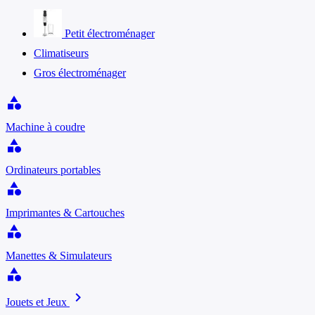
Petit électroménager
Climatiseurs
Gros électroménager
category
Machine à coudre
category
Ordinateurs portables
category
Imprimantes & Cartouches
category
Manettes & Simulateurs
category
chevron_right
Jouets et Jeux