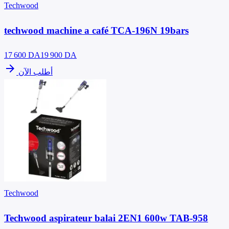
Techwood
techwood machine a café TCA-196N 19bars
17 600
DA
19 900 DA
arrow_forward
أطلب الآن
Techwood
Techwood aspirateur balai 2EN1 600w TAB-958