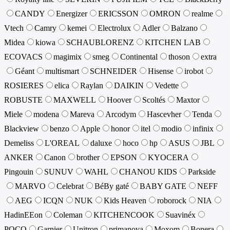
CANDY
Energizer
ERICSSON
OMRON
realme
Vtech
Camry
kemei
Electrolux
Adler
Balzano
Midea
kiowa
SCHAUBLORENZ
KITCHEN LAB
ECOVACS
magimix
smeg
Continental
thoson
extra
Géant
multismart
SCHNEIDER
Hisense
irobot
ROSIERES
elica
Raylan
DAIKIN
Vedette
ROBUSTE
MAXWELL
Hoover
Scoltés
Maxtor
Miele
modena
Mareva
Arcodym
Hascevher
Tenda
Blackview
benzo
Apple
honor
itel
modio
infinix
Demeliss
L'OREAL
daluxe
hoco
hp
ASUS
JBL
ANKER
Canon
brother
EPSON
KYOCERA
Pingouin
SUNUV
WAHL
CHANOU KIDS
Parkside
MARVO
Celebrat
BéBy gaté
BABY GATE
NEFF
AEG
ICQN
NUK
Kids Heaven
roborock
NIA
HadinEEon
Coleman
KITCHENCOOK
Suavinéx
POCO
Garnier
Unitron
primanova
Moxom
Bonera