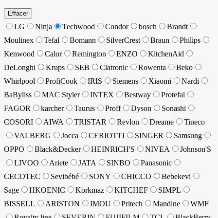
Effacer
LG
Ninja
Techwood
Condor
bosch
Brandt
Moulinex
Tefal
Bomann
SilverCrest
Braun
Philips
Kenwood
Calor
Remington
ENZO
KitchenAid
DeLonghi
Krups
SEB
Clatronic
Rowenta
Beko
Whirlpool
ProfiCook
IRIS
Siemens
Xiaomi
Nardi
BaByliss
MAC Styler
INTEX
Bestway
Protefal
FAGOR
karcher
Taurus
Proff
Dyson
Sonashi
COSORI
AIWA
TRISTAR
Revlon
Dreame
Tineco
VALBERG
Jocca
CERIOTTI
SINGER
Samsung
OPPO
Black&Decker
HEINRICH'S
NIVEA
Johnson'S
LIVOO
Ariete
JATA
SINBO
Panasonic
CECOTEC
Sevibébé
SONY
CHICCO
Bebekevi
Sage
HKOENIC
Korkmaz
KITCHEF
SIMPL
BISSELL
ARISTON
IMOU
Pritech
Mandine
WMF
Royalty line
SEVERIN
FUJIFILM
TCL
BlackBerry