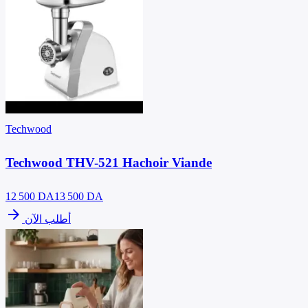
Techwood
Techwood THV-521 Hachoir Viande
12 500
DA
13 500 DA
arrow_forward
أطلب الآن