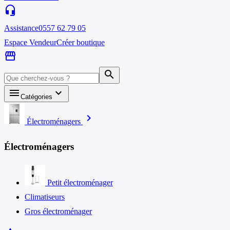
headset_mic
Assistance
0557 62 79 05
Espace Vendeur
Créer boutique
storefront
search
menu
keyboard_arrow_down
Catégories
chevron_right
Électroménagers
Électroménagers
Petit électroménager
Climatiseurs
Gros électroménager