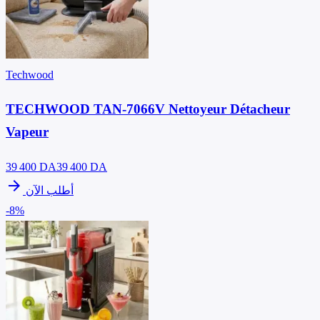
Techwood
TECHWOOD TAN-7066V Nettoyeur Détacheur
Vapeur
39 400
DA
39 400 DA
arrow_forward
أطلب الآن
-8%