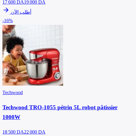
17 600
DA
19 000 DA
arrow_forward
أطلب الآن
-16%
Techwood
Techwood TRO-1055 pétrin 5L robot pâtissier
1000W
18 500
DA
22 000 DA