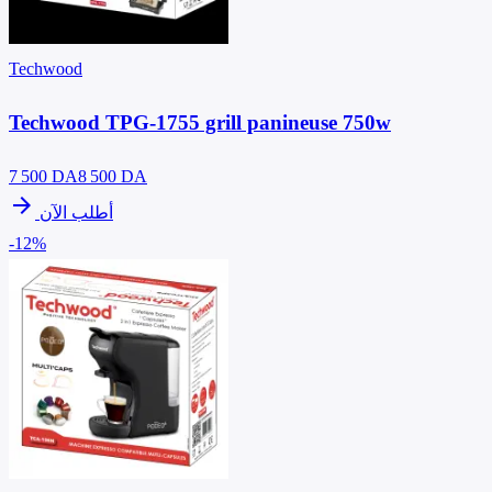
Techwood
Techwood TPG-1755 grill panineuse 750w
7 500
DA
8 500 DA
arrow_forward
أطلب الآن
-12%