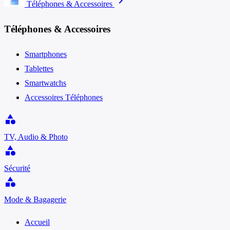
chevron_right
Téléphones & Accessoires
Téléphones & Accessoires
Smartphones
Tablettes
Smartwatchs
Accessoires Téléphones
category
TV, Audio & Photo
category
Sécurité
category
Mode & Bagagerie
Accueil