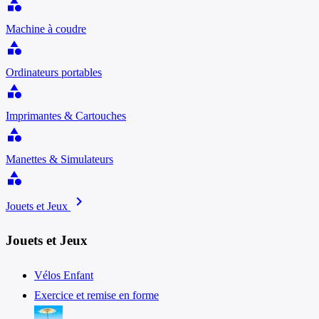
category
Machine à coudre
category
Ordinateurs portables
category
Imprimantes & Cartouches
category
Manettes & Simulateurs
category
chevron_right
Jouets et Jeux
Jouets et Jeux
Vélos Enfant
Exercice et remise en forme