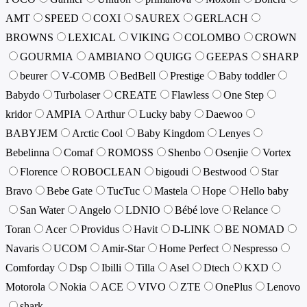
AMT
SPEED
COXI
SAUREX
GERLACH
BROWNS
LEXICAL
VIKING
COLOMBO
CROWN
GOURMIA
AMBIANO
QUIGG
GEEPAS
SHARP
beurer
V-COMB
BedBell
Prestige
Baby toddler
Babydo
Turbolaser
CREATE
Flawless
One Step
kridor
AMPIA
Arthur
Lucky baby
Daewoo
BABYJEM
Arctic Cool
Baby Kingdom
Lenyes
Bebelinna
Comaf
ROMOSS
Shenbo
Osenjie
Vortex
Florence
ROBOCLEAN
bigoudi
Bestwood
Star
Bravo
Bebe Gate
TucTuc
Mastela
Hope
Hello baby
San Water
Angelo
LDNIO
Bébé love
Relance
Toran
Acer
Providus
Havit
D-LINK
BE NOMAD
Navaris
UCOM
Amir-Star
Home Perfect
Nespresso
Comforday
Dsp
Ibilli
Tilla
Asel
Dtech
KXD
Motorola
Nokia
ACE
VIVO
ZTE
OnePlus
Lenovo
shark