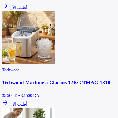
arrow_forward
أطلب الآن
Techwood
Techwood Machine à Glaçons 12KG TMAG-1310
32 500
DA
32 500 DA
arrow_forward
أطلب الآن