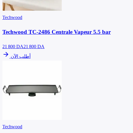
Techwood
Techwood TC-2486 Centrale Vapeur 5.5 bar
21 800
DA
21 800 DA
arrow_forward
أطلب الآن
Techwood