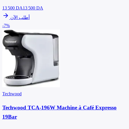
13 500
DA
13 500 DA
arrow_forward
أطلب الآن
-7%
Techwood
Techwood TCA-196W Machine à Café Expresso
19Bar