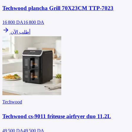
Techwood plancha Grill 70X23CM TTP-7023
16 800
DA
16 800 DA
arrow_forward
أطلب الآن
Techwood
Techwood cs-9011 friteuse airfryer duo 11.2L
49 500
DA
49 500 DA