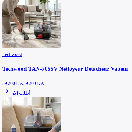
Techwood
Techwood TAN-7055V Nettoyeur Détacheur Vapeur
39 200
DA
39 200 DA
arrow_forward
أطلب الآن