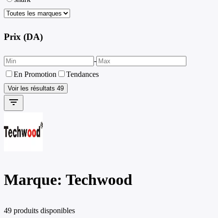
Prix (DA)
-
En Promotion
Tendances
Voir les résultats
49
filter_list
Marque: Techwood
49 produits disponibles