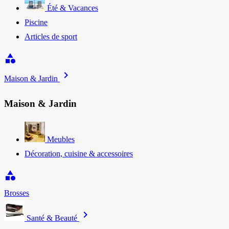
Été & Vacances
Piscine
Articles de sport
category
chevron_right
Maison & Jardin
Maison & Jardin
Meubles
Décoration, cuisine & accessoires
category
Brosses
chevron_right
Santé & Beauté