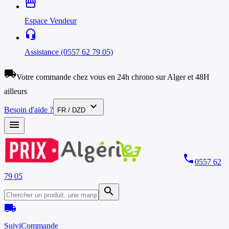
storefront
Espace Vendeur
headset_mic
Assistance (0557 62 79 05)
local_shipping
Votre commande chez vous en 24h chrono sur Alger et 48H
ailleurs
expand_more
Besoin d'aide ?
FR / DZD
menu
phone
0557 62
79 05
search
local_shipping
Suivi
Commande