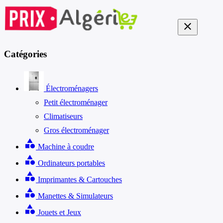
close
Catégories
Électroménagers
Petit électroménager
Climatiseurs
Gros électroménager
category
Machine à coudre
category
Ordinateurs portables
category
Imprimantes & Cartouches
category
Manettes & Simulateurs
category
Jouets et Jeux