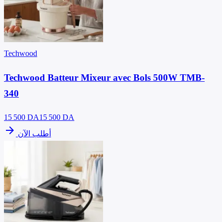
Techwood
Techwood Batteur Mixeur avec Bols 500W TMB-
340
15 500
DA
15 500 DA
arrow_forward
أطلب الآن