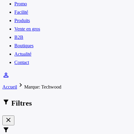
Promo
Facilité
Produits
Vente en gros
B2B
Boutiques
Actualité
Contact
person_outline
chevron_right
Accueil
Marque: Techwood
filter_alt
Filtres
close
filter_alt