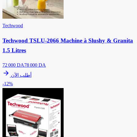
Techwood
Techwood TSLU-2066 Machine à Slushy & Granita
1.5 Litres
72 000
DA
78 000 DA
arrow_forward
أطلب الآن
-12%