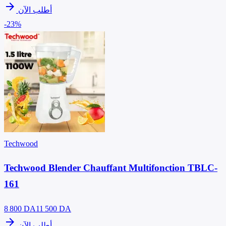
arrow_forward
أطلب الآن
-23%
Techwood
Techwood Blender Chauffant Multifonction TBLC-
161
8 800
DA
11 500 DA
arrow_forward
أطلب الآن