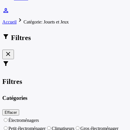
person_outline
chevron_right
Accueil
Catégorie: Jouets et Jeux
filter_alt
Filtres
close
filter_alt
Filtres
Catégories
Effacer
Électroménagers
Petit électroménager
Climatiseurs
Gros électroménager