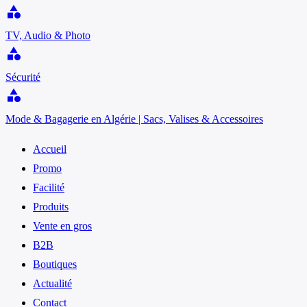
category
TV, Audio & Photo
category
Sécurité
category
Mode & Bagagerie en Algérie | Sacs, Valises & Accessoires
Accueil
Promo
Facilité
Produits
Vente en gros
B2B
Boutiques
Actualité
Contact