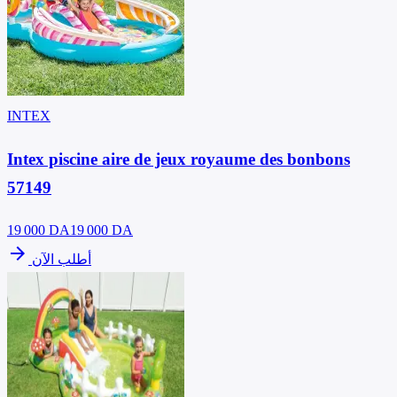
INTEX
Intex piscine aire de jeux royaume des bonbons
57149
19 000
DA
19 000 DA
arrow_forward
أطلب الآن