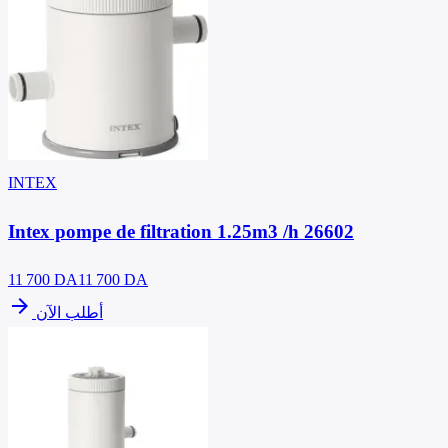
INTEX
Intex pompe de filtration 1.25m3 /h 26602
11 700
DA
11 700 DA
arrow_forward
أطلب الآن