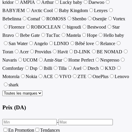
kridor
AMPIA
Arthur
Lucky baby
Daewoo
BABYJEM
Arctic Cool
Baby Kingdom
Lenyes
Bebelinna
Comaf
ROMOSS
Shenbo
Osenjie
Vortex
Florence
ROBOCLEAN
bigoudi
Bestwood
Star
Bravo
Bebe Gate
TucTuc
Mastela
Hope
Hello baby
San Water
Angelo
LDNIO
Bébé love
Relance
Toran
Acer
Providus
Havit
D-LINK
BE NOMAD
Navaris
UCOM
Amir-Star
Home Perfect
Nespresso
Comforday
Dsp
Ibilli
Tilla
Asel
Dtech
KXD
Motorola
Nokia
ACE
VIVO
ZTE
OnePlus
Lenovo
shark
Prix (DA)
-
En Promotion
Tendances