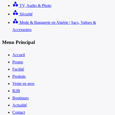
category
TV, Audio & Photo
category
Sécurité
category
Mode & Bagagerie en Algérie | Sacs, Valises &
Accessoires
Menu Principal
Accueil
Promo
Facilité
Produits
Vente en gros
B2B
Boutiques
Actualité
Contact