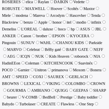
ROSIERES
elica
Raylan
DAIKIN
Vedette
ROBUSTE
MAXWELL
Hoover
Scoltés
Maxtor
Miele
modena
Mareva
Arcodym
Hascevher
Tenda
Blackview
benzo
Apple
honor
itel
modio
infinix
Demeliss
L'OREAL
daluxe
hoco
hp
ASUS
JBL
ANKER
Canon
brother
EPSON
KYOCERA
Pingouin
SUNUV
WAHL
CHANOU KIDS
Parkside
MARVO
Celebrat
BéBy gaté
BABY GATE
NEFF
AEG
ICQN
NUK
Kids Heaven
roborock
NIA
HadinEEon
Coleman
KITCHENCOOK
Suavinéx
POCO
Garnier
Unitron
primanova
Moxom
Bonera
AMT
SPEED
COXI
SAUREX
GERLACH
BROWNS
LEXICAL
VIKING
COLOMBO
CROWN
GOURMIA
AMBIANO
QUIGG
GEEPAS
SHARP
beurer
V-COMB
BedBell
Prestige
Baby toddler
Babydo
Turbolaser
CREATE
Flawless
One Step