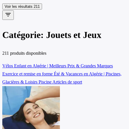
Voir les résultats
211
filter_list
Catégorie: Jouets et Jeux
211 produits disponibles
Vélos Enfant en Algérie | Meilleurs Prix & Grandes Marques
Exercice et remise en forme
Été & Vacances en Algérie | Piscines,
Glacières & Loisirs
Piscine
Articles de sport