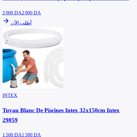
2 000
DA
2 000 DA
arrow_forward
أطلب الآن
INTEX
Tuyau Blanc De Piscines Intex 32x150cm Intex
29059
1 500
DA
1 500 DA