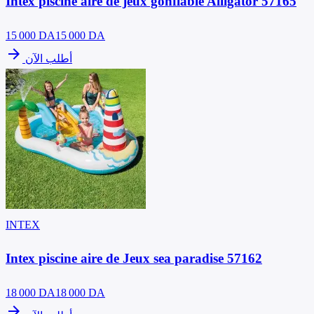
Intex piscine aire de jeux gonflable Alligator 57165
15 000
DA
15 000 DA
arrow_forward
أطلب الآن
INTEX
Intex piscine aire de Jeux sea paradise 57162
18 000
DA
18 000 DA
arrow_forward