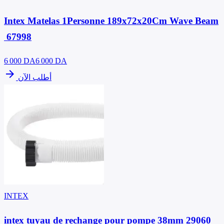
Intex Matelas 1Personne 189x72x20Cm Wave Beam
67998
6 000
DA
6 000 DA
arrow_forward
أطلب الآن
INTEX
intex tuyau de rechange pour pompe 38mm 29060