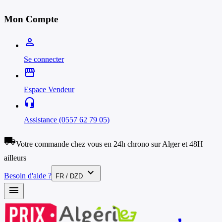
Mon Compte
person_outline
Se connecter
storefront
Espace Vendeur
headset_mic
Assistance (0557 62 79 05)
local_shipping
Votre commande chez vous en 24h chrono sur Alger et 48H
ailleurs
expand_more
Besoin d'aide ?
FR / DZD
menu