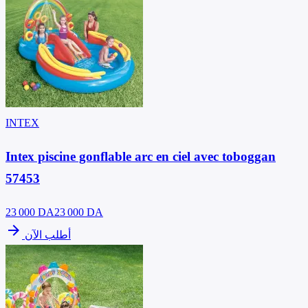
INTEX
Intex piscine gonflable arc en ciel avec toboggan
57453
23 000
DA
23 000 DA
arrow_forward
أطلب الآن