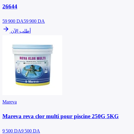
26644
59 900
DA
59 900 DA
arrow_forward
أطلب الآن
Mareva
Mareva reva clor multi pour piscine 250G 5KG
9 500
DA
9 500 DA