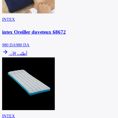
INTEX
intex Oreiller duveteux 68672
980
DA
980 DA
arrow_forward
أطلب الآن
INTEX