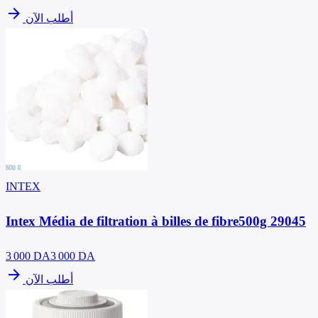
arrow_forward
أطلب الآن
INTEX
Intex Média de filtration à billes de fibre500g 29045
3 000
DA
3 000 DA
arrow_forward
أطلب الآن