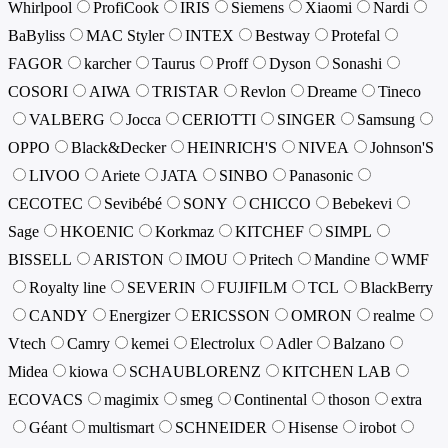
Whirlpool
ProfiCook
IRIS
Siemens
Xiaomi
Nardi
BaByliss
MAC Styler
INTEX
Bestway
Protefal
FAGOR
karcher
Taurus
Proff
Dyson
Sonashi
COSORI
AIWA
TRISTAR
Revlon
Dreame
Tineco
VALBERG
Jocca
CERIOTTI
SINGER
Samsung
OPPO
Black&Decker
HEINRICH'S
NIVEA
Johnson'S
LIVOO
Ariete
JATA
SINBO
Panasonic
CECOTEC
Sevibébé
SONY
CHICCO
Bebekevi
Sage
HKOENIC
Korkmaz
KITCHEF
SIMPL
BISSELL
ARISTON
IMOU
Pritech
Mandine
WMF
Royalty line
SEVERIN
FUJIFILM
TCL
BlackBerry
CANDY
Energizer
ERICSSON
OMRON
realme
Vtech
Camry
kemei
Electrolux
Adler
Balzano
Midea
kiowa
SCHAUBLORENZ
KITCHEN LAB
ECOVACS
magimix
smeg
Continental
thoson
extra
Géant
multismart
SCHNEIDER
Hisense
irobot