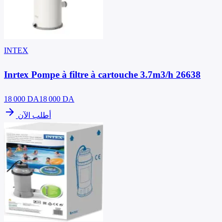
INTEX
Inrtex Pompe à filtre à cartouche 3.7m3/h 26638
18 000
DA
18 000 DA
arrow_forward
أطلب الآن