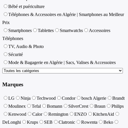
Bébé et puériculture
Téléphones & Accessoires en Algérie | Smartphones au Meilleur
Prix
Smartphones
Tablettes
Smartwatchs
Accessoires
Téléphones
TV, Audio & Photo
Sécurité
Mode & Bagagerie en Algérie | Sacs, Valises & Accessoires
Marques
LG
Ninja
Techwood
Condor
bosch Algerie
Brandt
Moulinex
Tefal
Bomann
SilverCrest
Braun
Philips
Kenwood
Calor
Remington
ENZO
KitchenAid
DeLonghi
Krups
SEB
Clatronic
Rowenta
Beko