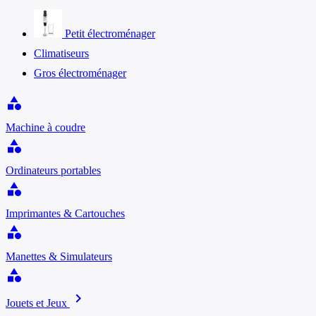
Petit électroménager
Climatiseurs
Gros électroménager
category
Machine à coudre
category
Ordinateurs portables
category
Imprimantes & Cartouches
category
Manettes & Simulateurs
category
chevron_right
Jouets et Jeux