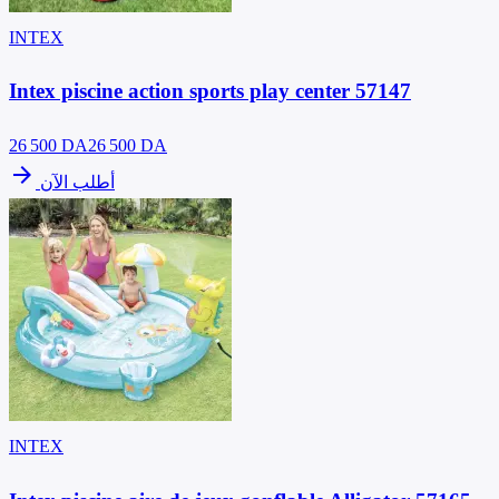
INTEX
Intex piscine action sports play center 57147
26 500
DA
26 500 DA
arrow_forward
أطلب الآن
INTEX