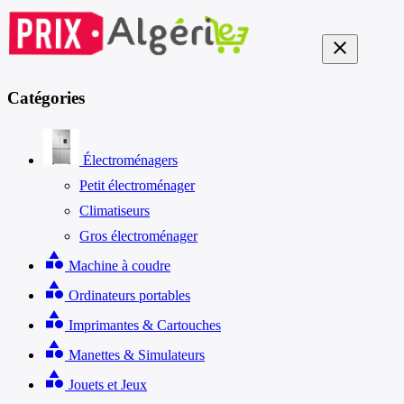
close
Catégories
Électroménagers
Petit électroménager
Climatiseurs
Gros électroménager
category
Machine à coudre
category
Ordinateurs portables
category
Imprimantes & Cartouches
category
Manettes & Simulateurs
category
Jouets et Jeux