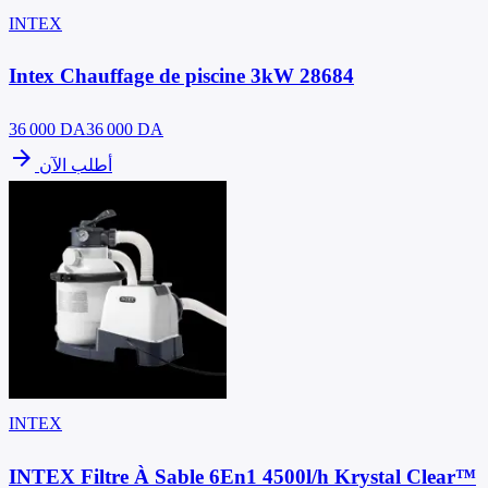
INTEX
Intex Chauffage de piscine 3kW 28684
36 000
DA
36 000 DA
arrow_forward
أطلب الآن
INTEX
INTEX Filtre À Sable 6En1 4500l/h Krystal Clear™