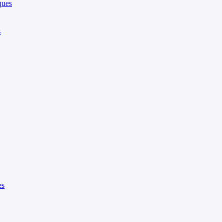
ques
s
es