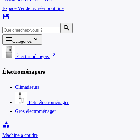
Espace Vendeur
Créer boutique
storefront
search
menu
keyboard_arrow_down
Catégories
chevron_right
Électroménagers
Électroménagers
Climatiseurs
Petit électroménager
Gros électroménager
category
Machine à coudre