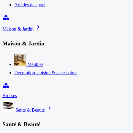
Articles de sport
category
chevron_right
Maison & Jardin
Maison & Jardin
Meubles
Décoration, cuisine & accessoires
category
Brosses
chevron_right
Santé & Beauté
Santé & Beauté