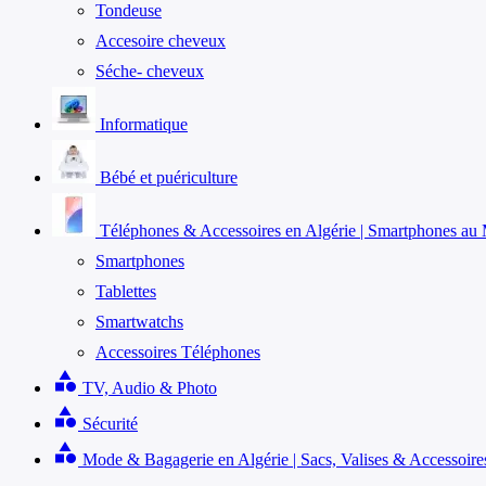
Tondeuse
Accesoire cheveux
Séche- cheveux
Informatique
Bébé et puériculture
Téléphones & Accessoires en Algérie | Smartphones au M
Smartphones
Tablettes
Smartwatchs
Accessoires Téléphones
category
TV, Audio & Photo
category
Sécurité
category
Mode & Bagagerie en Algérie | Sacs, Valises & Accessoire