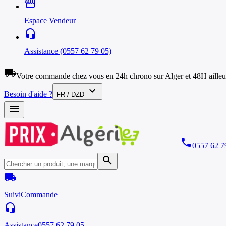
storefront
Espace Vendeur
headset_mic
Assistance (0557 62 79 05)
local_shipping
Votre commande chez vous en 24h chrono sur Alger et 48H ailleu
expand_more
Besoin d'aide ?
FR / DZD
menu
phone
0557 62 7
search
local_shipping
Suivi
Commande
headset_mic
Assistance
0557 62 79 05