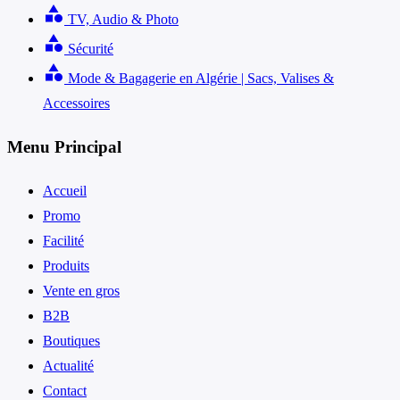
category
TV, Audio & Photo
category
Sécurité
category
Mode & Bagagerie en Algérie | Sacs, Valises &
Accessoires
Menu Principal
Accueil
Promo
Facilité
Produits
Vente en gros
B2B
Boutiques
Actualité
Contact