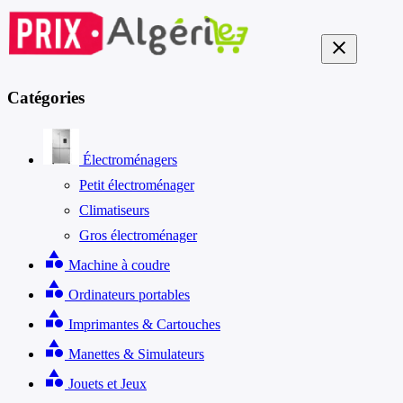
close
Catégories
Électroménagers
Petit électroménager
Climatiseurs
Gros électroménager
category
Machine à coudre
category
Ordinateurs portables
category
Imprimantes & Cartouches
category
Manettes & Simulateurs
category
Jouets et Jeux