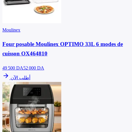
Moulinex
Four posable Moulinex OPTIMO 33L 6 modes de
cuisson OX464810
49 500
DA
52 000 DA
arrow_forward
أطلب الآن