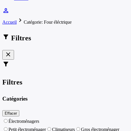
person_outline
chevron_right
Accueil
Catégorie: Four éléctrique
filter_alt
Filtres
close
filter_alt
Filtres
Catégories
Effacer
Électroménagers
Petit électroménager
Climatiseurs
Gros électroménager