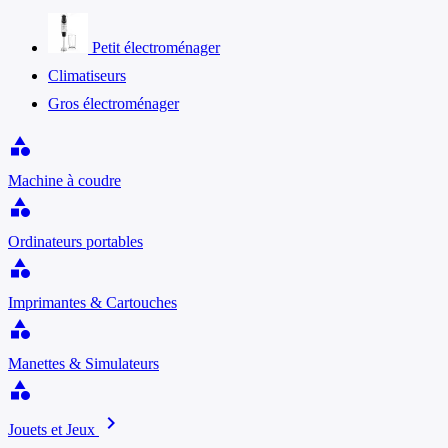
Petit électroménager
Climatiseurs
Gros électroménager
category
Machine à coudre
category
Ordinateurs portables
category
Imprimantes & Cartouches
category
Manettes & Simulateurs
category
chevron_right
Jouets et Jeux