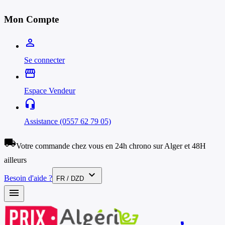
Mon Compte
person_outline
Se connecter
storefront
Espace Vendeur
headset_mic
Assistance (0557 62 79 05)
local_shipping
Votre commande chez vous en 24h chrono sur Alger et 48H
ailleurs
expand_more
Besoin d'aide ?
FR / DZD
menu