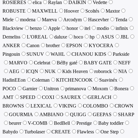
ROSIERES
elica
Raylan
DAIKIN
Vedette
ROBUSTE
MAXWELL
Hoover
Scoltés
Maxtor
Miele
modena
Mareva
Arcodym
Hascevher
Tenda
Blackview
benzo
Apple
honor
itel
modio
infinix
Demeliss
L'OREAL
daluxe
hoco
hp
ASUS
JBL
ANKER
Canon
brother
EPSON
KYOCERA
Pingouin
SUNUV
WAHL
CHANOU KIDS
Parkside
MARVO
Celebrat
BéBy gaté
BABY GATE
NEFF
AEG
ICQN
NUK
Kids Heaven
roborock
NIA
HadinEEon
Coleman
KITCHENCOOK
Suavinéx
POCO
Garnier
Unitron
primanova
Moxom
Bonera
AMT
SPEED
COXI
SAUREX
GERLACH
BROWNS
LEXICAL
VIKING
COLOMBO
CROWN
GOURMIA
AMBIANO
QUIGG
GEEPAS
SHARP
beurer
V-COMB
BedBell
Prestige
Baby toddler
Babydo
Turbolaser
CREATE
Flawless
One Step