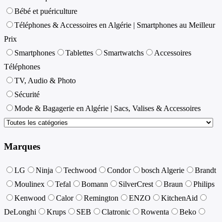
Bébé et puériculture
Téléphones & Accessoires en Algérie | Smartphones au Meilleur
Prix
Smartphones
Tablettes
Smartwatchs
Accessoires
Téléphones
TV, Audio & Photo
Sécurité
Mode & Bagagerie en Algérie | Sacs, Valises & Accessoires
Marques
LG
Ninja
Techwood
Condor
bosch Algerie
Brandt
Moulinex
Tefal
Bomann
SilverCrest
Braun
Philips
Kenwood
Calor
Remington
ENZO
KitchenAid
DeLonghi
Krups
SEB
Clatronic
Rowenta
Beko