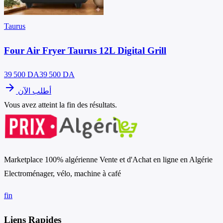
Taurus
Four Air Fryer Taurus 12L Digital Grill
39 500
DA
39 500 DA
arrow_forward
أطلب الآن
Vous avez atteint la fin des résultats.
Marketplace 100% algérienne Vente et d'Achat en ligne en Algérie
Electroménager, vélo, machine à café
f
in
Liens Rapides