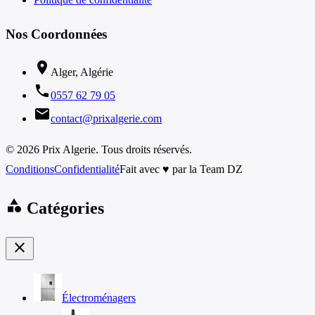
Nos Coordonnées
location_on
Alger, Algérie
phone
0557 62 79 05
email
contact@prixalgerie.com
© 2026 Prix Algerie. Tous droits réservés.
Conditions
Confidentialité
Fait avec ♥ par la Team DZ
category
Catégories
close
Électroménagers