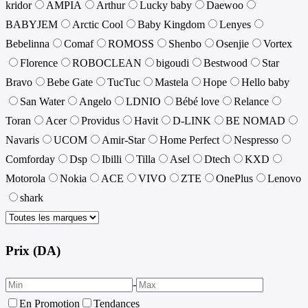
kridor
AMPIA
Arthur
Lucky baby
Daewoo
BABYJEM
Arctic Cool
Baby Kingdom
Lenyes
Bebelinna
Comaf
ROMOSS
Shenbo
Osenjie
Vortex
Florence
ROBOCLEAN
bigoudi
Bestwood
Star
Bravo
Bebe Gate
TucTuc
Mastela
Hope
Hello baby
San Water
Angelo
LDNIO
Bébé love
Relance
Toran
Acer
Providus
Havit
D-LINK
BE NOMAD
Navaris
UCOM
Amir-Star
Home Perfect
Nespresso
Comforday
Dsp
Ibilli
Tilla
Asel
Dtech
KXD
Motorola
Nokia
ACE
VIVO
ZTE
OnePlus
Lenovo
shark
Prix (DA)
-
En Promotion
Tendances