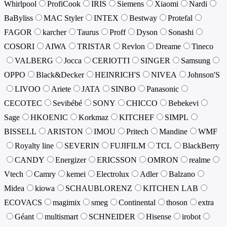
Whirlpool
ProfiCook
IRIS
Siemens
Xiaomi
Nardi
BaByliss
MAC Styler
INTEX
Bestway
Protefal
FAGOR
karcher
Taurus
Proff
Dyson
Sonashi
COSORI
AIWA
TRISTAR
Revlon
Dreame
Tineco
VALBERG
Jocca
CERIOTTI
SINGER
Samsung
OPPO
Black&Decker
HEINRICH'S
NIVEA
Johnson'S
LIVOO
Ariete
JATA
SINBO
Panasonic
CECOTEC
Sevibébé
SONY
CHICCO
Bebekevi
Sage
HKOENIC
Korkmaz
KITCHEF
SIMPL
BISSELL
ARISTON
IMOU
Pritech
Mandine
WMF
Royalty line
SEVERIN
FUJIFILM
TCL
BlackBerry
CANDY
Energizer
ERICSSON
OMRON
realme
Vtech
Camry
kemei
Electrolux
Adler
Balzano
Midea
kiowa
SCHAUBLORENZ
KITCHEN LAB
ECOVACS
magimix
smeg
Continental
thoson
extra
Géant
multismart
SCHNEIDER
Hisense
irobot