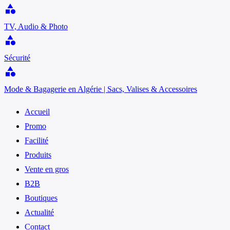
category
TV, Audio & Photo
category
Sécurité
category
Mode & Bagagerie en Algérie | Sacs, Valises & Accessoires
Accueil
Promo
Facilité
Produits
Vente en gros
B2B
Boutiques
Actualité
Contact