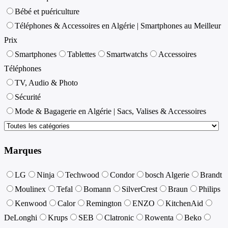
Bébé et puériculture
Téléphones & Accessoires en Algérie | Smartphones au Meilleur
Prix
Smartphones
Tablettes
Smartwatchs
Accessoires
Téléphones
TV, Audio & Photo
Sécurité
Mode & Bagagerie en Algérie | Sacs, Valises & Accessoires
Marques
LG
Ninja
Techwood
Condor
bosch Algerie
Brandt
Moulinex
Tefal
Bomann
SilverCrest
Braun
Philips
Kenwood
Calor
Remington
ENZO
KitchenAid
DeLonghi
Krups
SEB
Clatronic
Rowenta
Beko