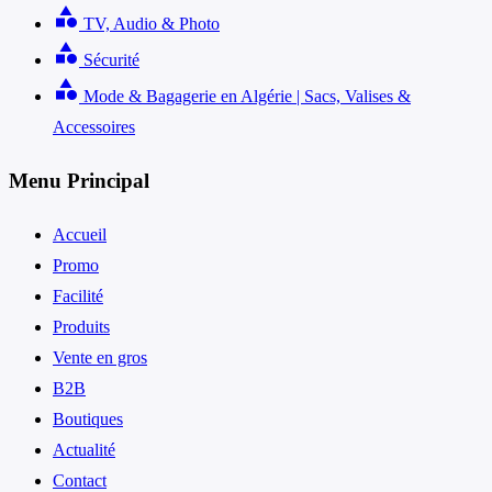
category
TV, Audio & Photo
category
Sécurité
category
Mode & Bagagerie en Algérie | Sacs, Valises &
Accessoires
Menu Principal
Accueil
Promo
Facilité
Produits
Vente en gros
B2B
Boutiques
Actualité
Contact