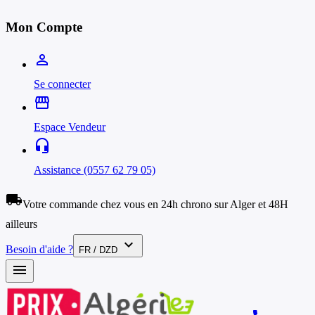
Mon Compte
person_outline
Se connecter
storefront
Espace Vendeur
headset_mic
Assistance (0557 62 79 05)
local_shipping
Votre commande chez vous en 24h chrono sur Alger et 48H
ailleurs
expand_more
Besoin d'aide ?
FR / DZD
menu