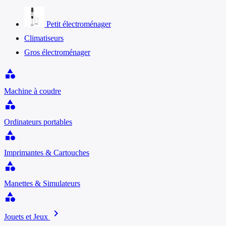
Petit électroménager
Climatiseurs
Gros électroménager
category
Machine à coudre
category
Ordinateurs portables
category
Imprimantes & Cartouches
category
Manettes & Simulateurs
category
chevron_right
Jouets et Jeux