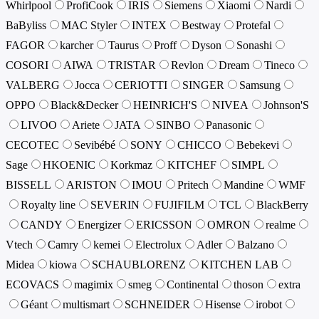
Whirlpool
ProfiCook
IRIS
Siemens
Xiaomi
Nardi
BaByliss
MAC Styler
INTEX
Bestway
Protefal
FAGOR
karcher
Taurus
Proff
Dyson
Sonashi
COSORI
AIWA
TRISTAR
Revlon
Dream
Tineco
VALBERG
Jocca
CERIOTTI
SINGER
Samsung
OPPO
Black&Decker
HEINRICH'S
NIVEA
Johnson'S
LIVOO
Ariete
JATA
SINBO
Panasonic
CECOTEC
Sevibébé
SONY
CHICCO
Bebekevi
Sage
HKOENIC
Korkmaz
KITCHEF
SIMPL
BISSELL
ARISTON
IMOU
Pritech
Mandine
WMF
Royalty line
SEVERIN
FUJIFILM
TCL
BlackBerry
CANDY
Energizer
ERICSSON
OMRON
realme
Vtech
Camry
kemei
Electrolux
Adler
Balzano
Midea
kiowa
SCHAUBLORENZ
KITCHEN LAB
ECOVACS
magimix
smeg
Continental
thoson
extra
Géant
multismart
SCHNEIDER
Hisense
irobot