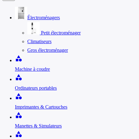
Électroménagers
Petit électroménager
Climatiseurs
Gros électroménager
category
Machine à coudre
category
Ordinateurs portables
category
Imprimantes & Cartouches
category
Manettes & Simulateurs
category