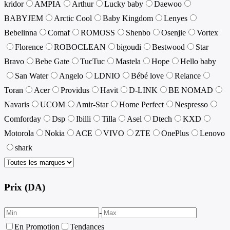
kridor
AMPIA
Arthur
Lucky baby
Daewoo
BABYJEM
Arctic Cool
Baby Kingdom
Lenyes
Bebelinna
Comaf
ROMOSS
Shenbo
Osenjie
Vortex
Florence
ROBOCLEAN
bigoudi
Bestwood
Star
Bravo
Bebe Gate
TucTuc
Mastela
Hope
Hello baby
San Water
Angelo
LDNIO
Bébé love
Relance
Toran
Acer
Providus
Havit
D-LINK
BE NOMAD
Navaris
UCOM
Amir-Star
Home Perfect
Nespresso
Comforday
Dsp
Ibilli
Tilla
Asel
Dtech
KXD
Motorola
Nokia
ACE
VIVO
ZTE
OnePlus
Lenovo
shark
Prix (DA)
-
En Promotion
Tendances