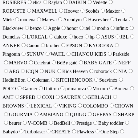
ROSIERES
elica
Raylan
DAIKIN
Vedette
ROBUSTE
MAXWELL
Hoover
Scoltés
Maxtor
Miele
modena
Mareva
Arcodym
Hascevher
Tenda
Blackview
benzo
Apple
honor
itel
modio
infinix
Demeliss
L'OREAL
daluxe
hoco
hp
ASUS
JBL
ANKER
Canon
brother
EPSON
KYOCERA
Pingouin
SUNUV
WAHL
CHANOU KIDS
Parkside
MARVO
Celebrat
BéBy gaté
BABY GATE
NEFF
AEG
ICQN
NUK
Kids Heaven
roborock
NIA
HadinEEon
Coleman
KITCHENCOOK
Suavinéx
POCO
Garnier
Unitron
primanova
Moxom
Bonera
AMT
SPEED
COXI
SAUREX
GERLACH
BROWNS
LEXICAL
VIKING
COLOMBO
CROWN
GOURMIA
AMBIANO
QUIGG
GEEPAS
SHARP
beurer
V-COMB
BedBell
Prestige
Baby toddler
Babydo
Turbolaser
CREATE
Flawless
One Step