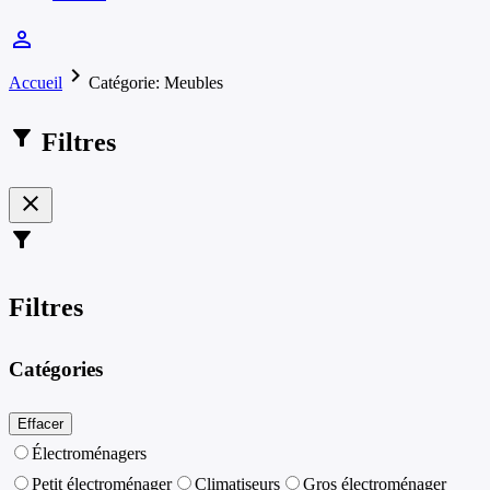
person_outline
chevron_right
Accueil
Catégorie: Meubles
filter_alt
Filtres
close
filter_alt
Filtres
Catégories
Effacer
Électroménagers
Petit électroménager
Climatiseurs
Gros électroménager