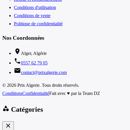
Conditions d'utilisation
Conditions de vente
Politique de confidentialité
Nos Coordonnées
location_on
Alger, Algérie
phone
0557 62 79 05
email
contact@prixalgerie.com
© 2026 Prix Algerie. Tous droits réservés.
Conditions
Confidentialité
Fait avec ♥ par la Team DZ
category
Catégories
close