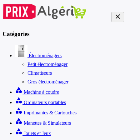
close
Catégories
Électroménagers
Petit électroménager
Climatiseurs
Gros électroménager
category
Machine à coudre
category
Ordinateurs portables
category
Imprimantes & Cartouches
category
Manettes & Simulateurs
category
Jouets et Jeux