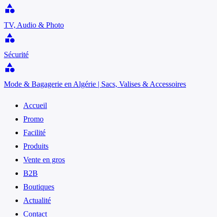
category
TV, Audio & Photo
category
Sécurité
category
Mode & Bagagerie en Algérie | Sacs, Valises & Accessoires
Accueil
Promo
Facilité
Produits
Vente en gros
B2B
Boutiques
Actualité
Contact