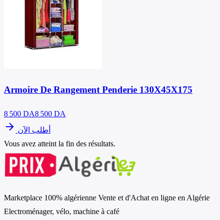
Armoire De Rangement Penderie 130X45X175
8 500
DA
8 500 DA
arrow_forward
أطلب الآن
Vous avez atteint la fin des résultats.
Marketplace 100% algérienne Vente et d'Achat en ligne en Algérie
Electroménager, vélo, machine à café