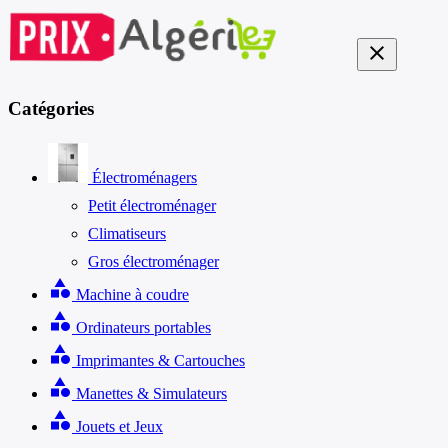
close
Catégories
Électroménagers
Petit électroménager
Climatiseurs
Gros électroménager
category
Machine à coudre
category
Ordinateurs portables
category
Imprimantes & Cartouches
category
Manettes & Simulateurs
category
Jouets et Jeux