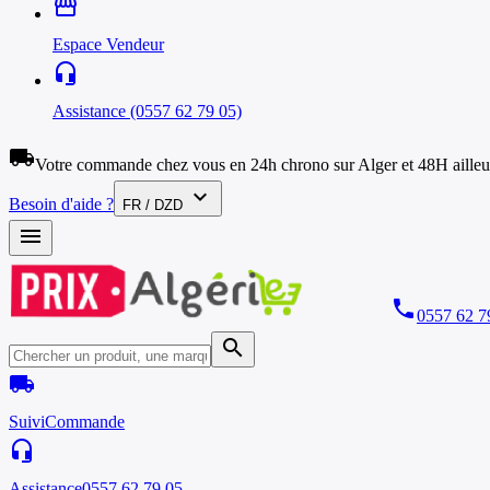
storefront
Espace Vendeur
headset_mic
Assistance (0557 62 79 05)
local_shipping
Votre commande chez vous en 24h chrono sur Alger et 48H ailleu
expand_more
Besoin d'aide ?
FR / DZD
menu
phone
0557 62 7
search
local_shipping
Suivi
Commande
headset_mic
Assistance
0557 62 79 05