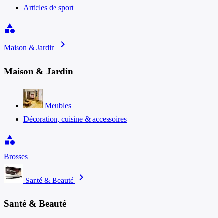
Articles de sport
category
chevron_right
Maison & Jardin
Maison & Jardin
Meubles
Décoration, cuisine & accessoires
category
Brosses
chevron_right
Santé & Beauté
Santé & Beauté