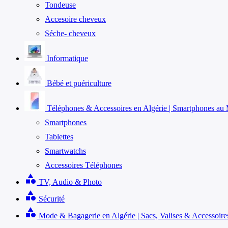
Tondeuse
Accesoire cheveux
Séche- cheveux
Informatique
Bébé et puériculture
Téléphones & Accessoires en Algérie | Smartphones au M
Smartphones
Tablettes
Smartwatchs
Accessoires Téléphones
category
TV, Audio & Photo
category
Sécurité
category
Mode & Bagagerie en Algérie | Sacs, Valises & Accessoire