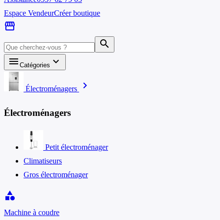
Espace Vendeur
Créer boutique
storefront
search
menu
keyboard_arrow_down
Catégories
chevron_right
Électroménagers
Électroménagers
Petit électroménager
Climatiseurs
Gros électroménager
category
Machine à coudre