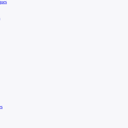
ques
s
es