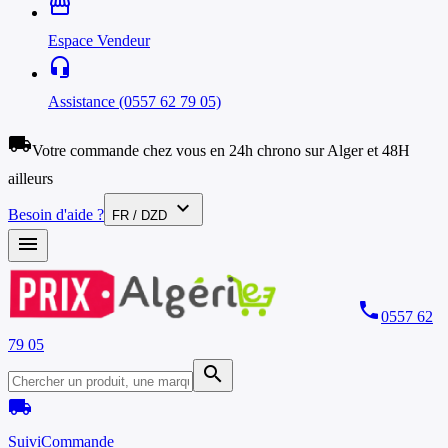
storefront
Espace Vendeur
headset_mic
Assistance (0557 62 79 05)
local_shipping
Votre commande chez vous en 24h chrono sur Alger et 48H
ailleurs
expand_more
Besoin d'aide ?
FR / DZD
menu
phone
0557 62
79 05
search
local_shipping
Suivi
Commande