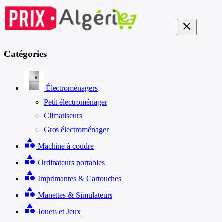
close
Catégories
Électroménagers
Petit électroménager
Climatiseurs
Gros électroménager
category
Machine à coudre
category
Ordinateurs portables
category
Imprimantes & Cartouches
category
Manettes & Simulateurs
category
Jouets et Jeux