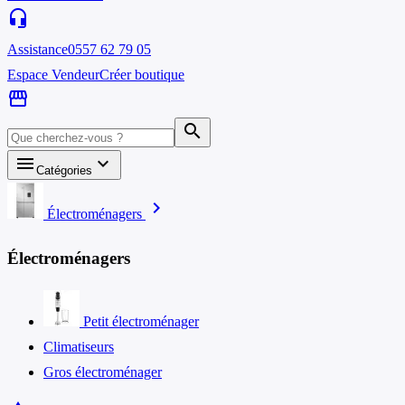
headset_mic
Assistance
0557 62 79 05
Espace Vendeur
Créer boutique
storefront
search
menu
keyboard_arrow_down
Catégories
chevron_right
Électroménagers
Électroménagers
Petit électroménager
Climatiseurs
Gros électroménager