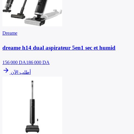
Dreame
dreame h14 dual aspirateur 5en1 sec et humid
156 000
DA
186 000 DA
arrow_forward
أطلب الآن