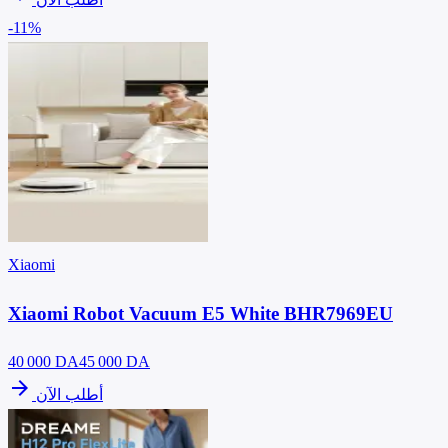
-11%
Xiaomi
Xiaomi Robot Vacuum E5 White BHR7969EU
40 000
DA
45 000 DA
arrow_forward
أطلب الآن