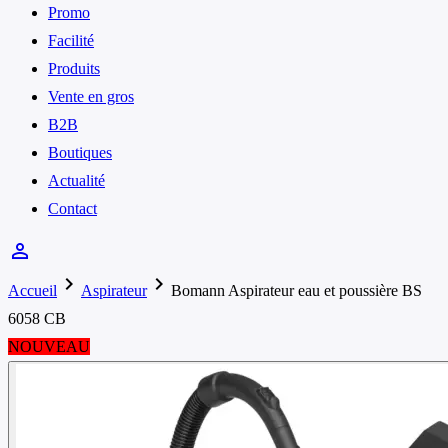
Promo
Facilité
Produits
Vente en gros
B2B
Boutiques
Actualité
Contact
person_outline
chevron_right
chevron_right
Accueil
Aspirateur
Bomann Aspirateur eau et poussière BS
6058 CB
NOUVEAU