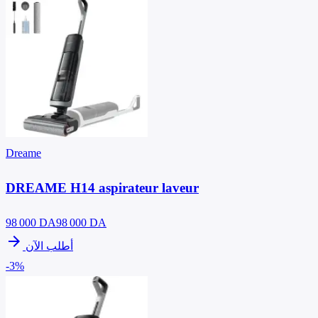
Dreame
DREAME H14 aspirateur laveur
98 000
DA
98 000 DA
arrow_forward
أطلب الآن
-3%