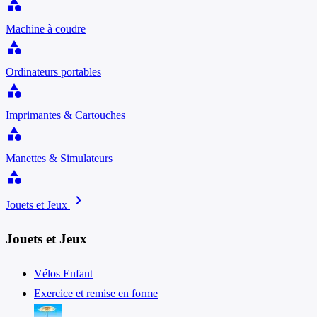
category
Machine à coudre
category
Ordinateurs portables
category
Imprimantes & Cartouches
category
Manettes & Simulateurs
category
chevron_right
Jouets et Jeux
Jouets et Jeux
Vélos Enfant
Exercice et remise en forme