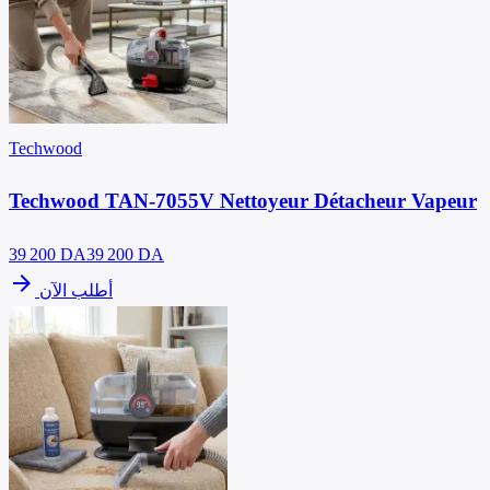
Techwood
Techwood TAN-7055V Nettoyeur Détacheur Vapeur
39 200
DA
39 200 DA
arrow_forward
أطلب الآن