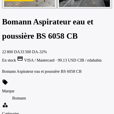
Bomann Aspirateur eau et
poussière BS 6058 CB
22 800 DA
33 500 DA
-32%
credit_card
En stock
VISA / Mastercard
· 99.13 USD
CIB / edahabia
Bomann Aspirateur eau et poussière BS 6058 CB
sell
Marque
Bomann
category
Catégories