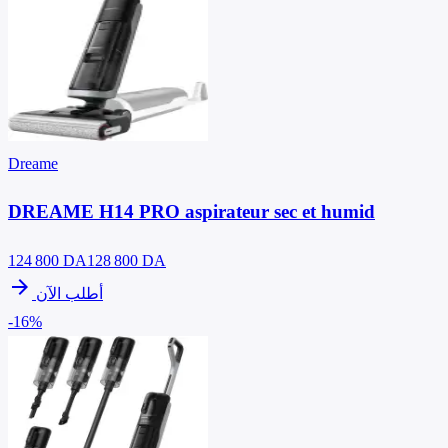
Dreame
DREAME H14 PRO aspirateur sec et humid
124 800
DA
128 800 DA
arrow_forward
أطلب الآن
-16%