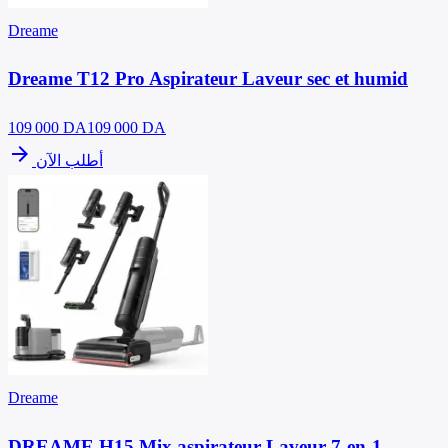
Dreame
Dreame T12 Pro Aspirateur Laveur sec et humid
109 000
DA
109 000 DA
arrow_forward
أطلب الآن
Dreame
DREAME H15 Mix aspirateur Laveur 7-en-1