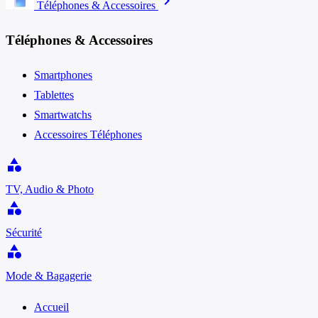
chevron_right
Téléphones & Accessoires
Téléphones & Accessoires
Smartphones
Tablettes
Smartwatchs
Accessoires Téléphones
category
TV, Audio & Photo
category
Sécurité
category
Mode & Bagagerie
Accueil