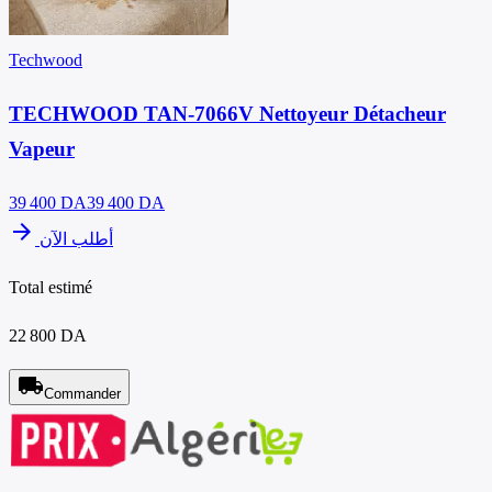
Techwood
TECHWOOD TAN-7066V Nettoyeur Détacheur
Vapeur
39 400
DA
39 400 DA
arrow_forward
أطلب الآن
Total estimé
22 800 DA
local_shipping
Commander