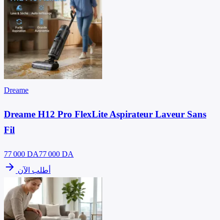
Dreame
Dreame H12 Pro FlexLite Aspirateur Laveur Sans
Fil
77 000
DA
77 000 DA
arrow_forward
أطلب الآن