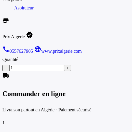
Aspirateur
store
verified
Prix Algerie
phone
language
0557627905
www.prixalgerie.com
Quantité
−
+
local_shipping
Commander en ligne
Livraison partout en Algérie · Paiement sécurisé
1