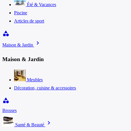
Été & Vacances
Piscine
Articles de sport
category
chevron_right
Maison & Jardin
Maison & Jardin
Meubles
Décoration, cuisine & accessoires
category
Brosses
chevron_right
Santé & Beauté