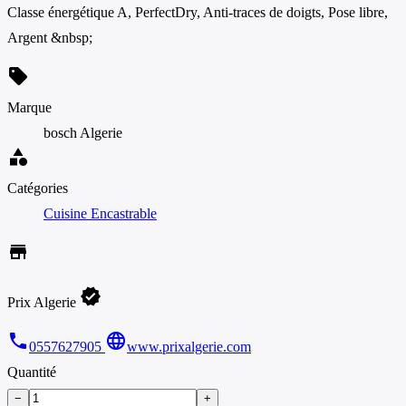
Classe énergétique A, PerfectDry, Anti-traces de doigts, Pose libre,
Argent &nbsp;
sell
Marque
bosch Algerie
category
Catégories
Cuisine Encastrable
store
verified
Prix Algerie
phone
language
0557627905
www.prixalgerie.com
Quantité
−
+