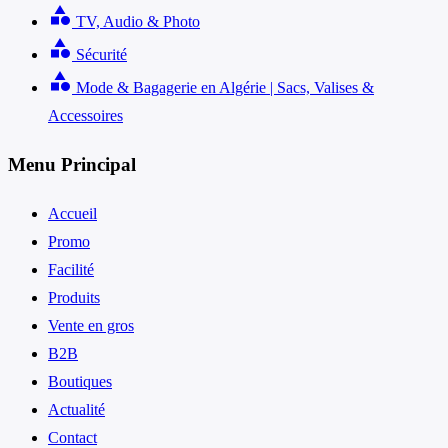
category
TV, Audio & Photo
category
Sécurité
category
Mode & Bagagerie en Algérie | Sacs, Valises &
Accessoires
Menu Principal
Accueil
Promo
Facilité
Produits
Vente en gros
B2B
Boutiques
Actualité
Contact