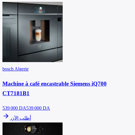
bosch Algerie
Machine à café encastrable Siemens iQ700
CT7181B1
539 000
DA
539 000 DA
arrow_forward
أطلب الآن