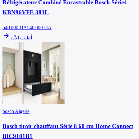
Réfrigérateur Combiné Encastrable Bosch Série4
KBN96VFE 383L
540 000
DA
540 000 DA
arrow_forward
أطلب الآن
bosch Algerie
Bosch tiroir chauffant Série 8 60 cm Home Connect
BIC9101B1