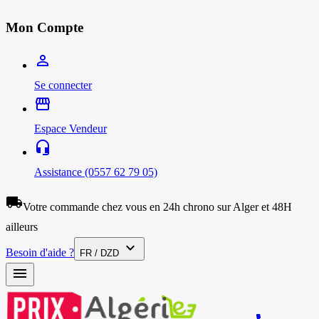
Mon Compte
person_outline
Se connecter
storefront
Espace Vendeur
headset_mic
Assistance (0557 62 79 05)
local_shipping
Votre commande chez vous en 24h chrono sur Alger et 48H
ailleurs
expand_more
Besoin d'aide ?
FR / DZD
menu