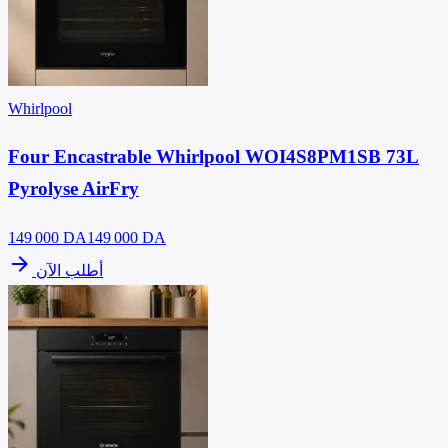
Whirlpool
Four Encastrable Whirlpool WOI4S8PM1SB 73L
Pyrolyse AirFry
149 000
DA
149 000 DA
arrow_forward
أطلب الآن