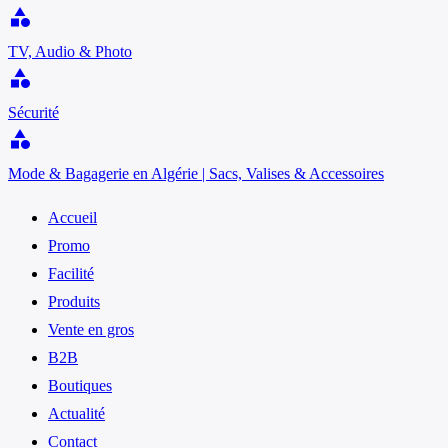
category
TV, Audio & Photo
category
Sécurité
category
Mode & Bagagerie en Algérie | Sacs, Valises & Accessoires
Accueil
Promo
Facilité
Produits
Vente en gros
B2B
Boutiques
Actualité
Contact