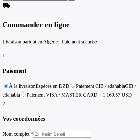
local_shipping
Commander en ligne
Livraison partout en Algérie · Paiement sécurisé
1
Paiement
À la livraison
Espèces en DZD
Paiement CIB / edahabia
CIB /
edahabia
Paiement VISA / MASTER CARD
≈ 1,169.57 USD
2
Vos coordonnées
Nom complet *