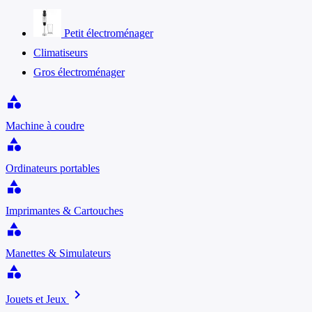
Petit électroménager
Climatiseurs
Gros électroménager
category
Machine à coudre
category
Ordinateurs portables
category
Imprimantes & Cartouches
category
Manettes & Simulateurs
category
chevron_right
Jouets et Jeux