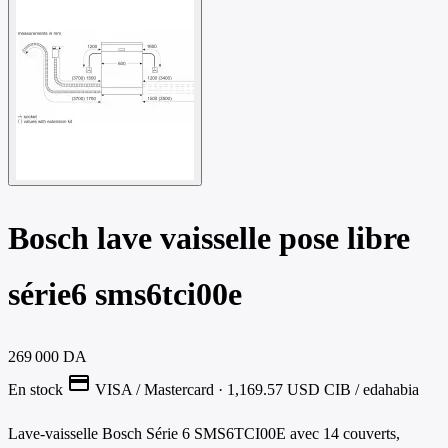
Bosch lave vaisselle pose libre
série6 sms6tci00e
269 000 DA
credit_card
En stock
VISA / Mastercard
· 1,169.57 USD
CIB / edahabia
Lave-vaisselle Bosch Série 6 SMS6TCI00E avec 14 couverts,