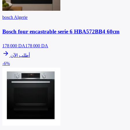
bosch Algerie
Bosch four encastrable serie 6 HBA572BB4 60cm
178 000
DA
178 000 DA
arrow_forward
أطلب الآن
-6%