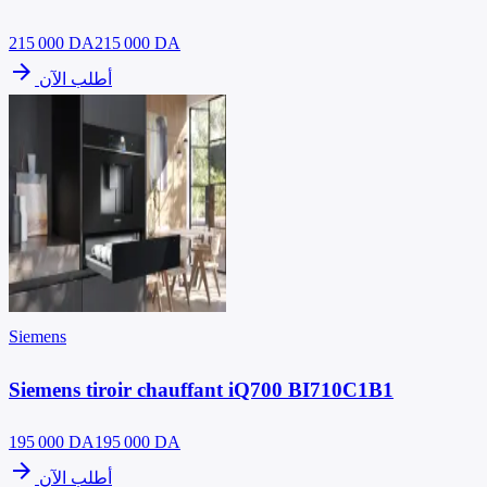
215 000
DA
215 000 DA
arrow_forward
أطلب الآن
Siemens
Siemens tiroir chauffant iQ700 BI710C1B1
195 000
DA
195 000 DA
arrow_forward
أطلب الآن