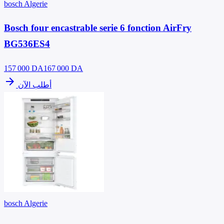
bosch Algerie
Bosch four encastrable serie 6 fonction AirFry
BG536ES4
157 000
DA
167 000 DA
arrow_forward
أطلب الآن
bosch Algerie