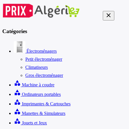
close
Catégories
Électroménagers
Petit électroménager
Climatiseurs
Gros électroménager
category
Machine à coudre
category
Ordinateurs portables
category
Imprimantes & Cartouches
category
Manettes & Simulateurs
category
Jouets et Jeux