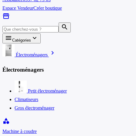
Espace Vendeur
Créer boutique
storefront
search
menu
keyboard_arrow_down
Catégories
chevron_right
Électroménagers
Électroménagers
Petit électroménager
Climatiseurs
Gros électroménager
category
Machine à coudre