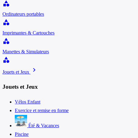
category
Ordinateurs portables
category
Imprimantes & Cartouches
category
Manettes & Simulateurs
category
chevron_right
Jouets et Jeux
Jouets et Jeux
Vélos Enfant
Exercice et remise en forme
Été & Vacances
Piscine