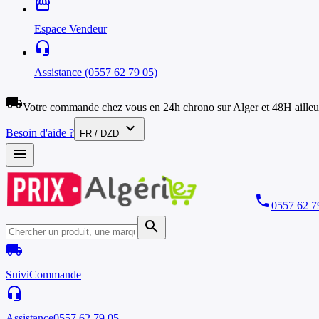
storefront
Espace Vendeur
headset_mic
Assistance (0557 62 79 05)
local_shipping
Votre commande chez vous en 24h chrono sur Alger et 48H ailleu
expand_more
Besoin d'aide ?
FR / DZD
menu
phone
0557 62 7
search
local_shipping
Suivi
Commande
headset_mic
Assistance
0557 62 79 05