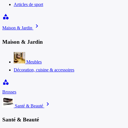
Articles de sport
category
chevron_right
Maison & Jardin
Maison & Jardin
Meubles
Décoration, cuisine & accessoires
category
Brosses
chevron_right
Santé & Beauté
Santé & Beauté