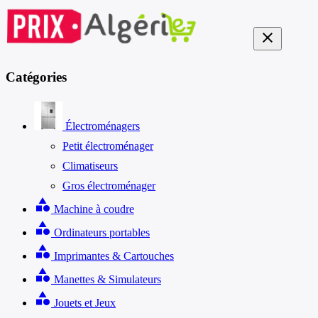
close
Catégories
Électroménagers
Petit électroménager
Climatiseurs
Gros électroménager
category
Machine à coudre
category
Ordinateurs portables
category
Imprimantes & Cartouches
category
Manettes & Simulateurs
category
Jouets et Jeux