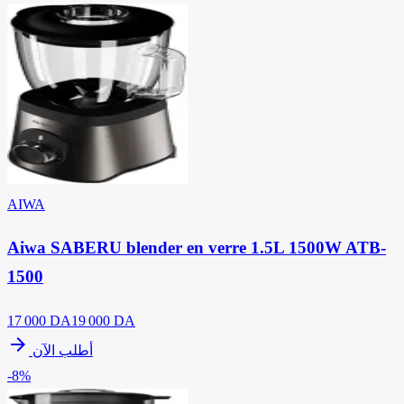
AIWA
Aiwa SABERU blender en verre 1.5L 1500W ATB-
1500
17 000
DA
19 000 DA
arrow_forward
أطلب الآن
-8%