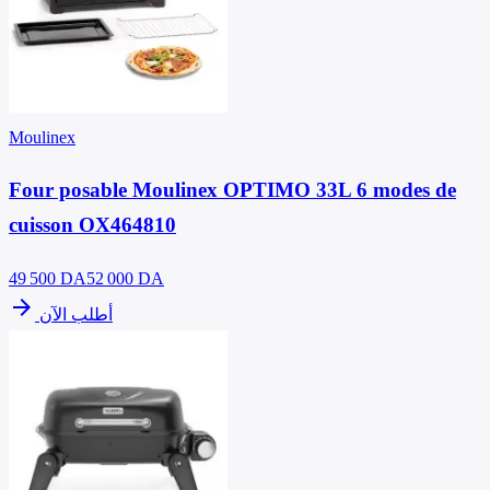
Moulinex
Four posable Moulinex OPTIMO 33L 6 modes de
cuisson OX464810
49 500
DA
52 000 DA
arrow_forward
أطلب الآن