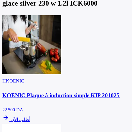
glace silver ‎230 w 1.2l ICK6000
HKOENIC
KOENIC Plaque à induction simple KIP 201025
22 500
DA
arrow_forward
أطلب الآن