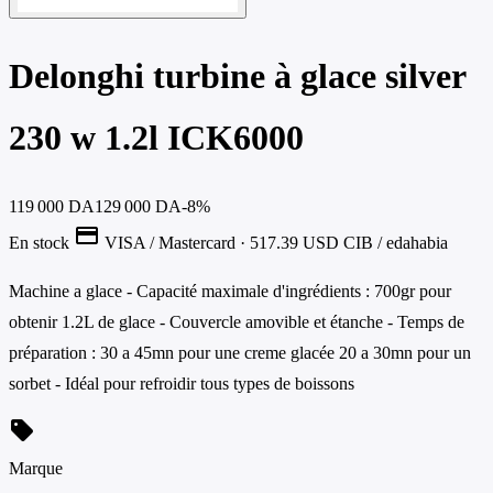
Delonghi turbine à glace silver
‎230 w 1.2l ICK6000
119 000 DA
129 000 DA
-8%
credit_card
En stock
VISA / Mastercard
· 517.39 USD
CIB / edahabia
Machine a glace - Capacité maximale d'ingrédients : 700gr pour
obtenir 1.2L de glace - Couvercle amovible et étanche - Temps de
préparation : 30 a 45mn pour une creme glacée 20 a 30mn pour un
sorbet - Idéal pour refroidir tous types de boissons
sell
Marque