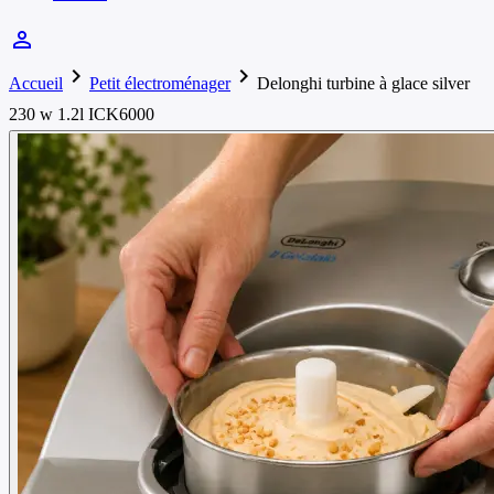
person_outline
chevron_right
chevron_right
Accueil
Petit électroménager
Delonghi turbine à glace silver
‎230 w 1.2l ICK6000