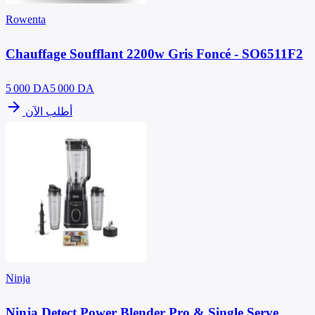
Rowenta
Chauffage Soufflant 2200w Gris Foncé - SO6511F2
5 000
DA
5 000 DA
arrow_forward
أطلب الآن
Ninja
Ninja Detect Power Blender Pro & Single Serve