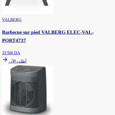
VALBERG
Barbecue sur pied VALBERG ELEC-VAL-
PORT4737
33 500
DA
arrow_forward
أطلب الآن