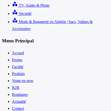
category
TV, Audio & Photo
category
Sécurité
category
Mode & Bagagerie en Algérie | Sacs, Valises &
Accessoires
Menu Principal
Accueil
Promo
Facilité
Produits
Vente en gros
B2B
Boutiques
Actualité
Contact