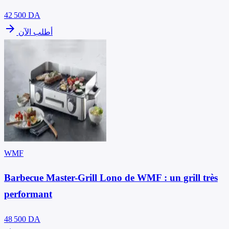
42 500
DA
arrow_forward
أطلب الآن
WMF
Barbecue Master-Grill Lono de WMF : un grill très
performant
48 500
DA