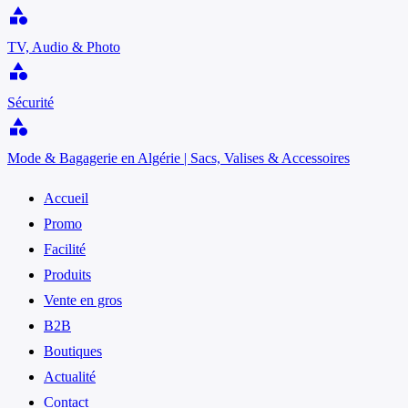
category
TV, Audio & Photo
category
Sécurité
category
Mode & Bagagerie en Algérie | Sacs, Valises & Accessoires
Accueil
Promo
Facilité
Produits
Vente en gros
B2B
Boutiques
Actualité
Contact