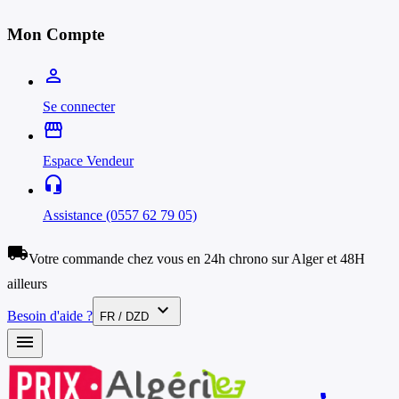
Mon Compte
person_outline
Se connecter
storefront
Espace Vendeur
headset_mic
Assistance (0557 62 79 05)
local_shipping
Votre commande chez vous en 24h chrono sur Alger et 48H
ailleurs
expand_more
Besoin d'aide ?
FR / DZD
menu