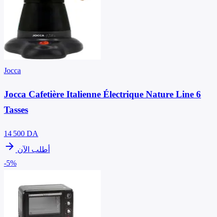
Jocca
Jocca Cafetière Italienne Électrique Nature Line 6
Tasses
14 500
DA
arrow_forward
أطلب الآن
-5%