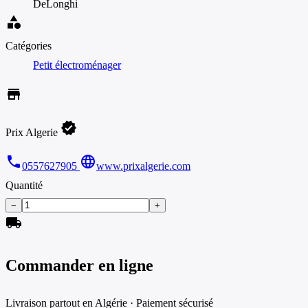
DeLonghi
category
Catégories
Petit électroménager
store
verified
Prix Algerie
phone
language
0557627905
www.prixalgerie.com
Quantité
−
+
local_shipping
Commander en ligne
Livraison partout en Algérie · Paiement sécurisé