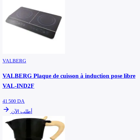
VALBERG
VALBERG Plaque de cuisson à induction pose libre
VAL-IND2F
41 500
DA
arrow_forward
أطلب الآن