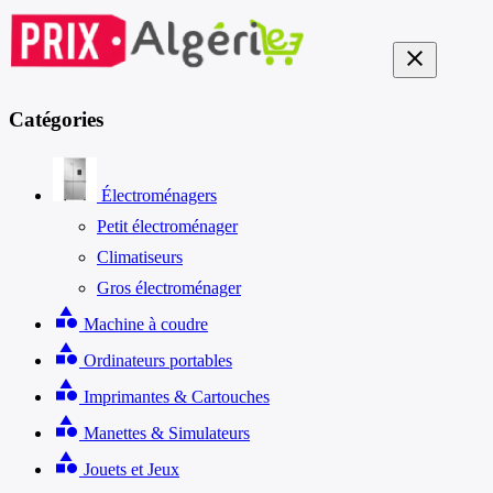
close
Catégories
Électroménagers
Petit électroménager
Climatiseurs
Gros électroménager
category
Machine à coudre
category
Ordinateurs portables
category
Imprimantes & Cartouches
category
Manettes & Simulateurs
category
Jouets et Jeux