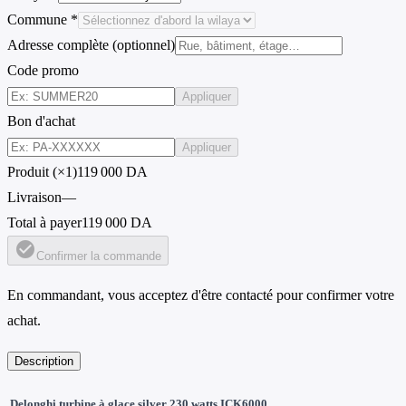
Commune *
Adresse complète (optionnel)
Code promo
Appliquer
Bon d'achat
Appliquer
Produit (×1)
119 000 DA
Livraison
—
Total à payer
119 000 DA
check_circle
Confirmer la commande
En commandant, vous acceptez d'être contacté pour confirmer votre
achat.
Description
Delonghi turbine à glace silver ‎230 watts ICK6000