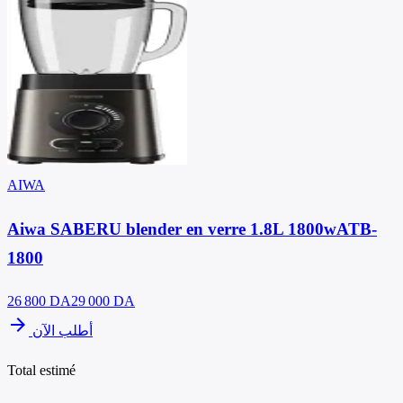
AIWA
Aiwa SABERU blender en verre 1.8L 1800wATB-
1800
26 800
DA
29 000 DA
arrow_forward
أطلب الآن
Total estimé