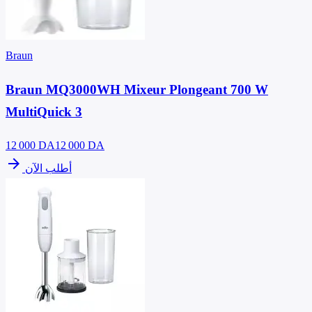
Braun
Braun MQ3000WH Mixeur Plongeant 700 W
MultiQuick 3
12 000
DA
12 000 DA
arrow_forward
أطلب الآن