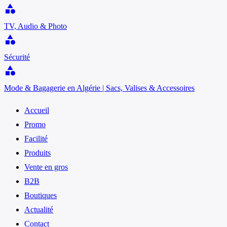
category
TV, Audio & Photo
category
Sécurité
category
Mode & Bagagerie en Algérie | Sacs, Valises & Accessoires
Accueil
Promo
Facilité
Produits
Vente en gros
B2B
Boutiques
Actualité
Contact