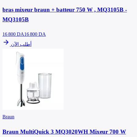
bras mixeur braun + batteur 750 W , MQ3105B -
MQ3105B
16 800
DA
16 800 DA
arrow_forward
أطلب الآن
Braun
Braun MultiQuick 3 MQ3020WH Mixeur 700 W