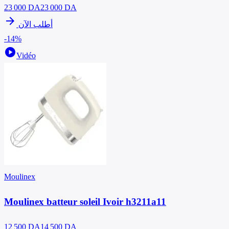
23 000
DA
23 000 DA
arrow_forward
أطلب الآن
-14%
play_circle
Vidéo
Moulinex
Moulinex batteur soleil Ivoir h3211a11
12 500
DA
14 500 DA