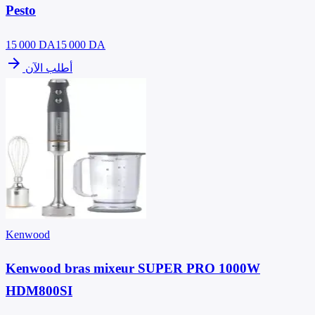
Pesto
15 000
DA
15 000 DA
arrow_forward
أطلب الآن
Kenwood
Kenwood bras mixeur SUPER PRO 1000W
HDM800SI