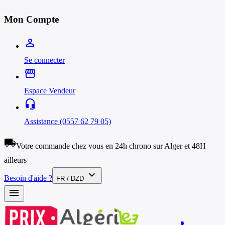
Mon Compte
person_outline
Se connecter
storefront
Espace Vendeur
headset_mic
Assistance (0557 62 79 05)
local_shipping
Votre commande chez vous en 24h chrono sur Alger et 48H
ailleurs
expand_more
Besoin d'aide ?
FR / DZD
menu