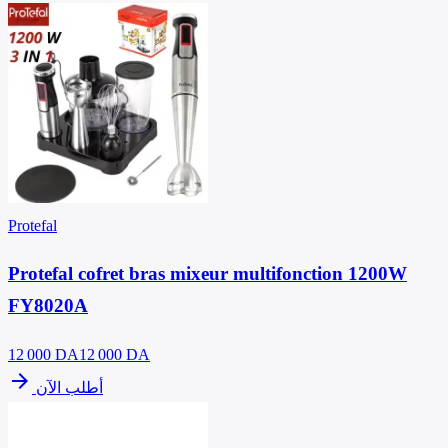
Protefal
Protefal cofret bras mixeur multifonction 1200W
FY8020A
12 000
DA
12 000 DA
arrow_forward
أطلب الآن