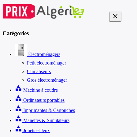
close
Catégories
Électroménagers
Petit électroménager
Climatiseurs
Gros électroménager
category
Machine à coudre
category
Ordinateurs portables
category
Imprimantes & Cartouches
category
Manettes & Simulateurs
category
Jouets et Jeux