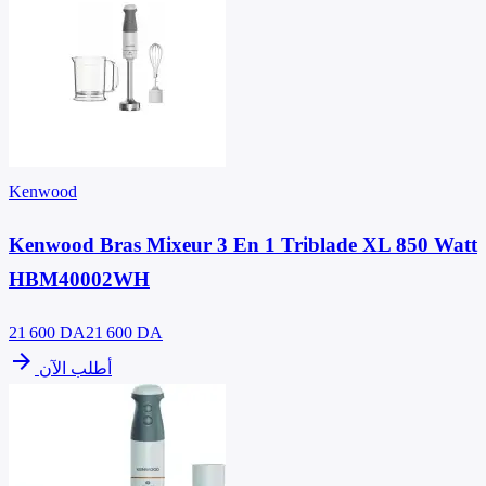
Kenwood
Kenwood Bras Mixeur 3 En 1 Triblade XL 850 Watt
HBM40002WH
21 600
DA
21 600 DA
arrow_forward
أطلب الآن