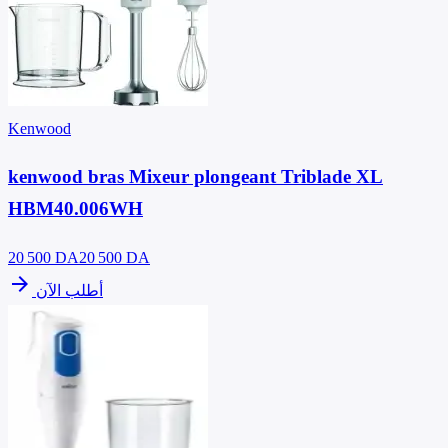
Kenwood
kenwood bras Mixeur plongeant Triblade XL
HBM40.006WH
20 500
DA
20 500 DA
arrow_forward
أطلب الآن