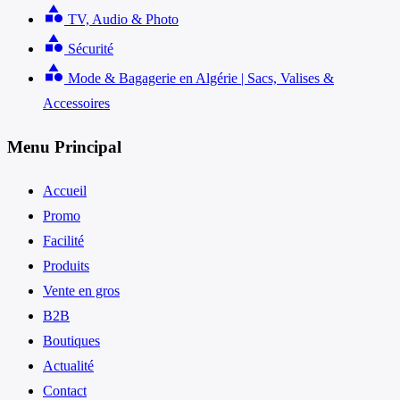
category
TV, Audio & Photo
category
Sécurité
category
Mode & Bagagerie en Algérie | Sacs, Valises &
Accessoires
Menu Principal
Accueil
Promo
Facilité
Produits
Vente en gros
B2B
Boutiques
Actualité
Contact