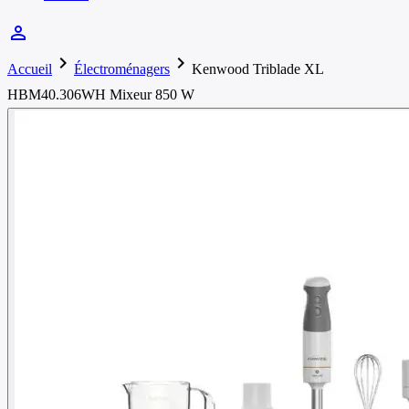
person_outline
chevron_right
chevron_right
Accueil
Électroménagers
Kenwood Triblade XL
HBM40.306WH Mixeur 850 W