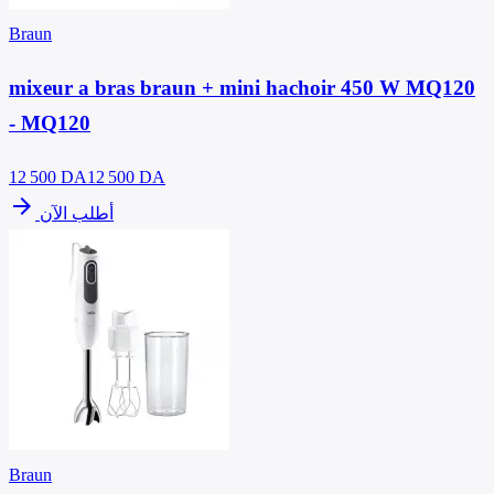
Braun
mixeur a bras braun + mini hachoir 450 W MQ120
- MQ120
12 500
DA
12 500 DA
arrow_forward
أطلب الآن
Braun