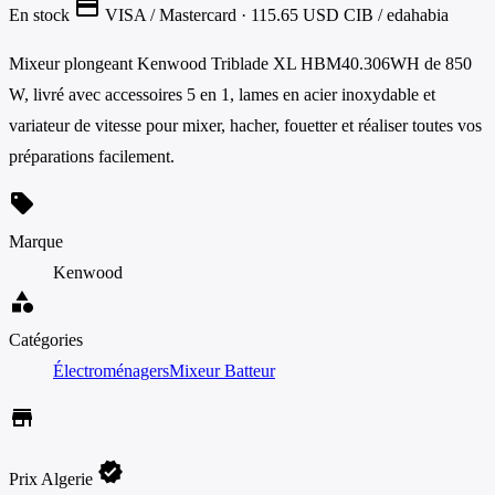
credit_card
En stock
VISA / Mastercard
· 115.65 USD
CIB / edahabia
Mixeur plongeant Kenwood Triblade XL HBM40.306WH de 850
W, livré avec accessoires 5 en 1, lames en acier inoxydable et
variateur de vitesse pour mixer, hacher, fouetter et réaliser toutes vos
préparations facilement.
sell
Marque
Kenwood
category
Catégories
Électroménagers
Mixeur Batteur
store
verified
Prix Algerie