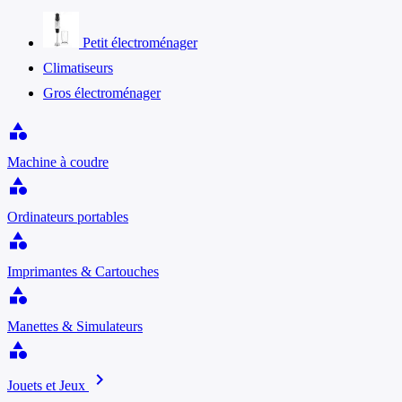
Petit électroménager
Climatiseurs
Gros électroménager
category
Machine à coudre
category
Ordinateurs portables
category
Imprimantes & Cartouches
category
Manettes & Simulateurs
category
chevron_right
Jouets et Jeux