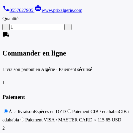
phone
language
0557627905
www.prixalgerie.com
Quantité
−
+
local_shipping
Commander en ligne
Livraison partout en Algérie · Paiement sécurisé
1
Paiement
À la livraison
Espèces en DZD
Paiement CIB / edahabia
CIB /
edahabia
Paiement VISA / MASTER CARD
≈ 115.65 USD
2