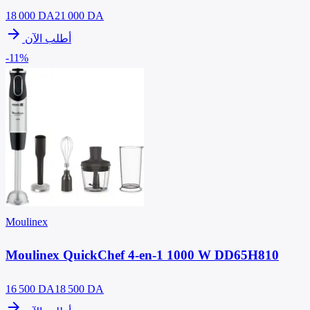
18 000
DA
21 000 DA
arrow_forward
أطلب الآن
-11%
Moulinex
Moulinex QuickChef 4-en-1 1000 W DD65H810
16 500
DA
18 500 DA
arrow_forward