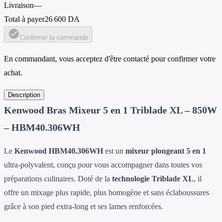
Livraison
—
Total à payer
26 600 DA
check_circle
Confirmer la commande
En commandant, vous acceptez d'être contacté pour confirmer votre
achat.
Description
Kenwood Bras Mixeur 5 en 1 Triblade XL – 850W
– HBM40.306WH
Le
Kenwood HBM40.306WH
est un
mixeur plongeant 5 en 1
ultra-polyvalent, conçu pour vous accompagner dans toutes vos
préparations culinaires. Doté de la
technologie Triblade XL
, il
offre un mixage plus rapide, plus homogène et sans éclaboussures
grâce à son pied extra-long et ses lames renforcées.