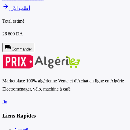
arrow_forward
أطلب الآن
Total estimé
26 600 DA
local_shipping
Commander
Marketplace 100% algérienne Vente et d'Achat en ligne en Algérie
Electroménager, vélo, machine à café
f
in
Liens Rapides
Accueil