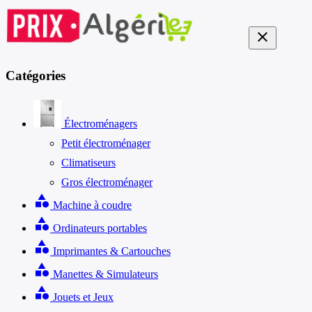
close
Catégories
Électroménagers
Petit électroménager
Climatiseurs
Gros électroménager
category
Machine à coudre
category
Ordinateurs portables
category
Imprimantes & Cartouches
category
Manettes & Simulateurs
category
Jouets et Jeux