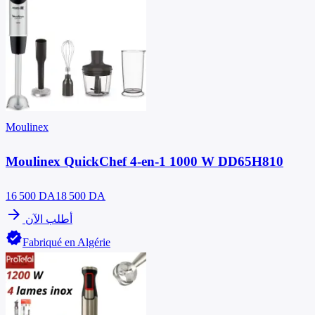
Moulinex
Moulinex QuickChef 4-en-1 1000 W DD65H810
16 500
DA
18 500 DA
arrow_forward
أطلب الآن
verified
Fabriqué en Algérie