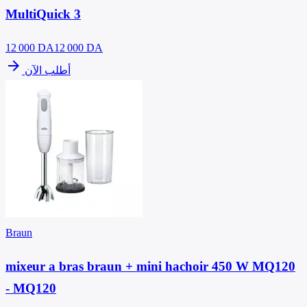
MultiQuick 3
12 000
DA
12 000 DA
arrow_forward
أطلب الآن
Braun
mixeur a bras braun + mini hachoir 450 W MQ120
- MQ120