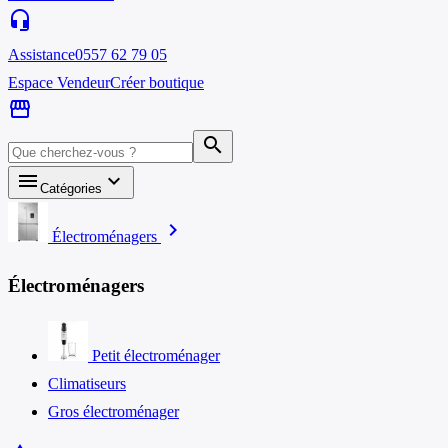
headset_mic
Assistance
0557 62 79 05
Espace Vendeur
Créer boutique
storefront
search
menu
keyboard_arrow_down
Catégories
chevron_right
Électroménagers
Électroménagers
Petit électroménager
Climatiseurs
Gros électroménager