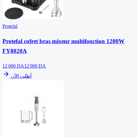
Protefal
Protefal cofret bras mixeur multifonction 1200W
FY8020A
12 000
DA
12 000 DA
arrow_forward
أطلب الآن