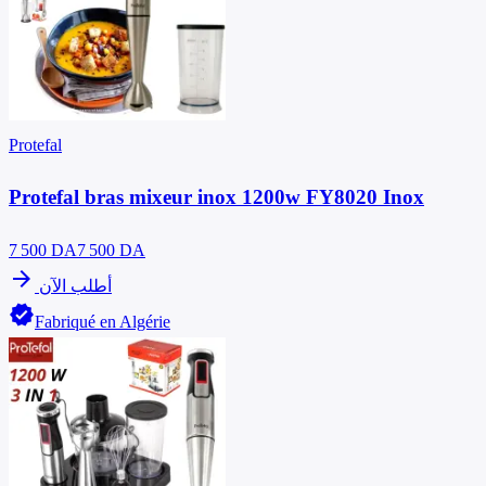
Protefal
Protefal bras mixeur inox 1200w FY8020 Inox
7 500
DA
7 500 DA
arrow_forward
أطلب الآن
verified
Fabriqué en Algérie