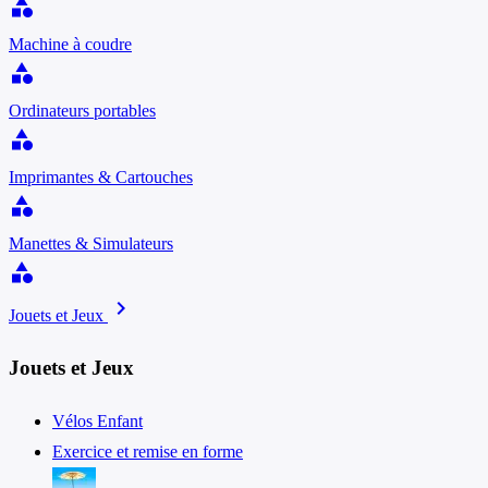
category
Machine à coudre
category
Ordinateurs portables
category
Imprimantes & Cartouches
category
Manettes & Simulateurs
category
chevron_right
Jouets et Jeux
Jouets et Jeux
Vélos Enfant
Exercice et remise en forme