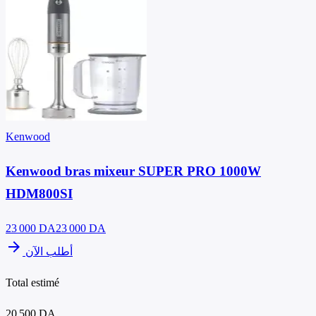
Kenwood
Kenwood bras mixeur SUPER PRO 1000W
HDM800SI
23 000
DA
23 000 DA
arrow_forward
أطلب الآن
Total estimé
20 500 DA