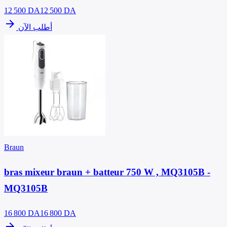
12 500
DA
12 500 DA
arrow_forward
أطلب الآن
Braun
bras mixeur braun + batteur 750 W , MQ3105B -
MQ3105B
16 800
DA
16 800 DA
arrow_forward