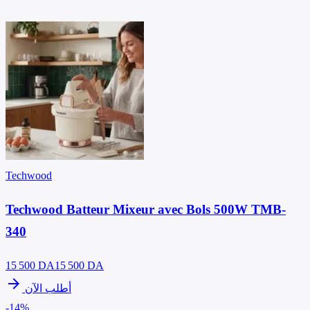
Techwood
Techwood Batteur Mixeur avec Bols 500W TMB-
340
15 500
DA
15 500 DA
arrow_forward
أطلب الآن
-14%