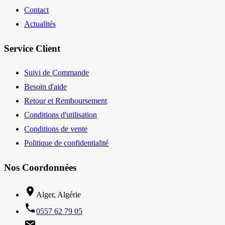
Contact
Actualités
Service Client
Suivi de Commande
Besoin d'aide
Retour et Remboursement
Conditions d'utilisation
Conditions de vente
Politique de confidentialité
Nos Coordonnées
location_on
Alger, Algérie
phone
0557 62 79 05
email