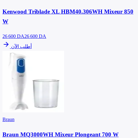
Kenwood Triblade XL HBM40.306WH Mixeur 850
W
26 600
DA
26 600 DA
arrow_forward
أطلب الآن
Braun
Braun MQ3000WH Mixeur Plongeant 700 W