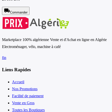
local_shipping
Commander
Marketplace 100% algérienne Vente et d'Achat en ligne en Algérie
Electroménager, vélo, machine à café
f
in
Liens Rapides
Accueil
Nos Promotions
Facilité de paiement
Vente en Gros
Toutes les Boutiques