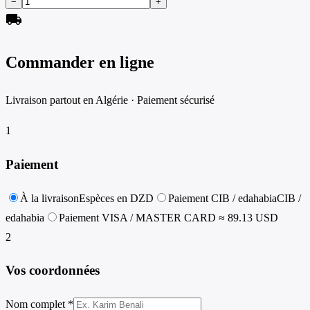
−
+
local_shipping
Commander en ligne
Livraison partout en Algérie · Paiement sécurisé
1
Paiement
À la livraison
Espèces en DZD
Paiement CIB / edahabia
CIB /
edahabia
Paiement VISA / MASTER CARD
≈ 89.13 USD
2
Vos coordonnées
Nom complet *