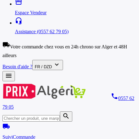
storefront
Espace Vendeur
headset_mic
Assistance (0557 62 79 05)
local_shipping
Votre commande chez vous en 24h chrono sur Alger et 48H
ailleurs
expand_more
Besoin d'aide ?
FR / DZD
menu
phone
0557 62
79 05
search
local_shipping
Suivi
Commande