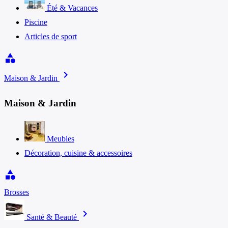
Été & Vacances
Piscine
Articles de sport
category
chevron_right
Maison & Jardin
Maison & Jardin
Meubles
Décoration, cuisine & accessoires
category
Brosses
chevron_right
Santé & Beauté