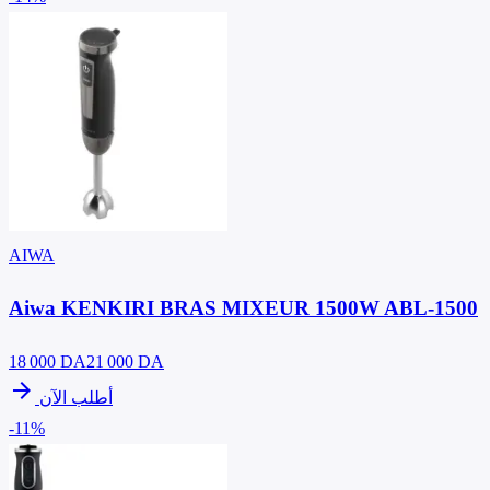
AIWA
Aiwa KENKIRI BRAS MIXEUR 1500W ABL-1500
18 000
DA
21 000 DA
arrow_forward
أطلب الآن
-11%