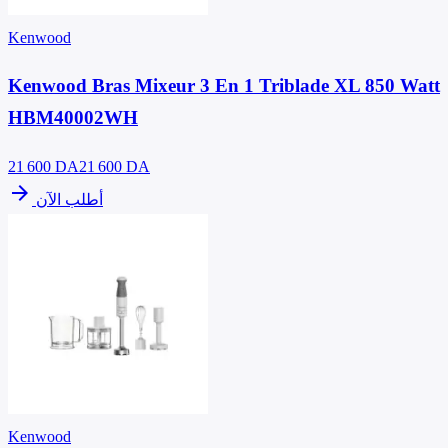
Kenwood
Kenwood Bras Mixeur 3 En 1 Triblade XL 850 Watt
HBM40002WH
21 600
DA
21 600 DA
arrow_forward
أطلب الآن
Kenwood