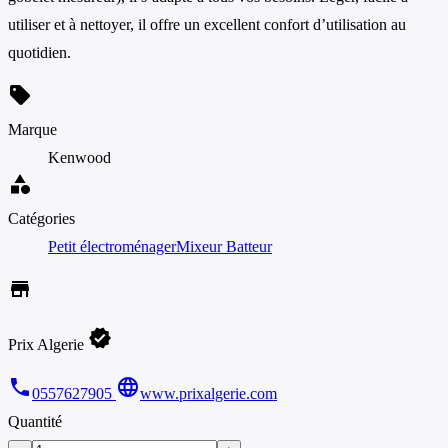
utiliser et à nettoyer, il offre un excellent confort d’utilisation au
quotidien.
sell
Marque
Kenwood
category
Catégories
Petit électroménager
Mixeur Batteur
store
verified
Prix Algerie
phone
language
0557627905
www.prixalgerie.com
Quantité