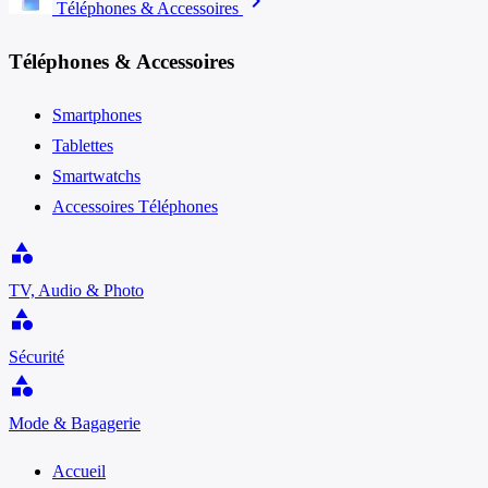
chevron_right
Téléphones & Accessoires
Téléphones & Accessoires
Smartphones
Tablettes
Smartwatchs
Accessoires Téléphones
category
TV, Audio & Photo
category
Sécurité
category
Mode & Bagagerie
Accueil