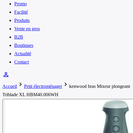
Promo
Facilité
Produits
Vente en gros
B2B
Boutiques
Actualité
Contact
person_outline
chevron_right
chevron_right
Accueil
Petit électroménager
kenwood bras Mixeur plongeant
Triblade XL HBM40.006WH