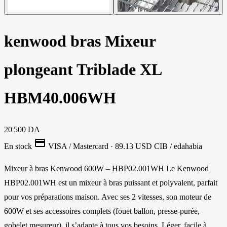
kenwood bras Mixeur
plongeant Triblade XL
HBM40.006WH
20 500 DA
credit_card
En stock
VISA / Mastercard
· 89.13 USD
CIB / edahabia
Mixeur à bras Kenwood 600W – HBP02.001WH Le Kenwood
HBP02.001WH est un mixeur à bras puissant et polyvalent, parfait
pour vos préparations maison. Avec ses 2 vitesses, son moteur de
600W et ses accessoires complets (fouet ballon, presse-purée,
gobelet mesureur), il s’adapte à tous vos besoins. Léger, facile à