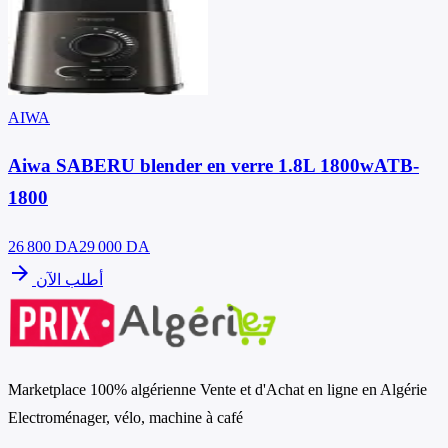
AIWA
Aiwa SABERU blender en verre 1.8L 1800wATB-
1800
26 800
DA
29 000 DA
arrow_forward
أطلب الآن
Marketplace 100% algérienne Vente et d'Achat en ligne en Algérie
Electroménager, vélo, machine à café