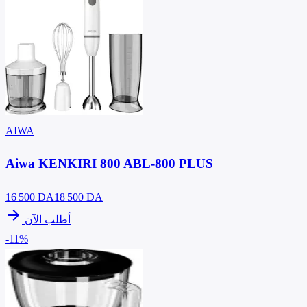
AIWA
Aiwa KENKIRI 800 ABL-800 PLUS
16 500
DA
18 500 DA
arrow_forward
أطلب الآن
-11%