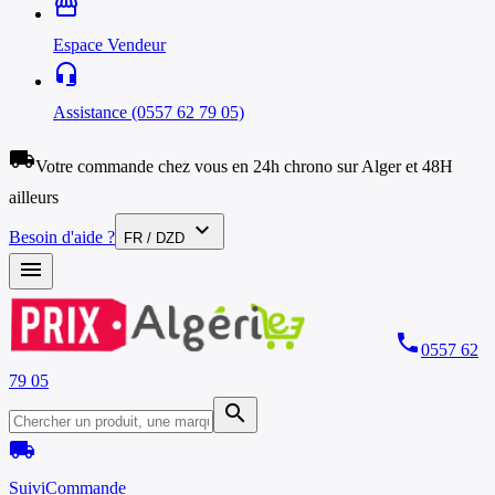
storefront
Espace Vendeur
headset_mic
Assistance (0557 62 79 05)
local_shipping
Votre commande chez vous en 24h chrono sur Alger et 48H
ailleurs
expand_more
Besoin d'aide ?
FR / DZD
menu
phone
0557 62
79 05
search
local_shipping
Suivi
Commande