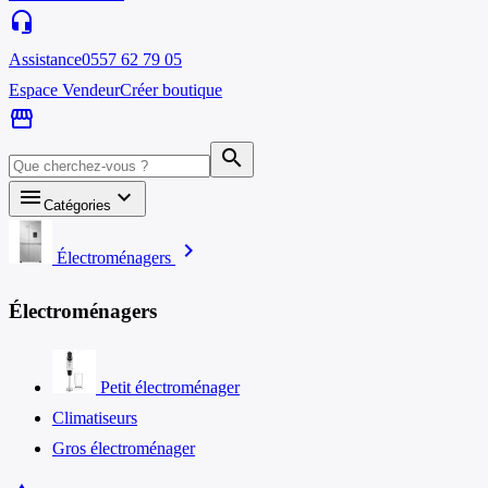
headset_mic
Assistance
0557 62 79 05
Espace Vendeur
Créer boutique
storefront
search
menu
keyboard_arrow_down
Catégories
chevron_right
Électroménagers
Électroménagers
Petit électroménager
Climatiseurs
Gros électroménager