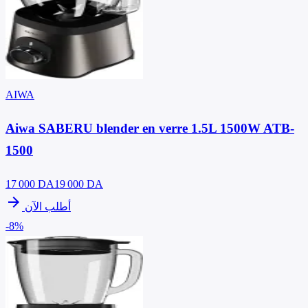
AIWA
Aiwa SABERU blender en verre 1.5L 1500W ATB-
1500
17 000
DA
19 000 DA
arrow_forward
أطلب الآن
-8%