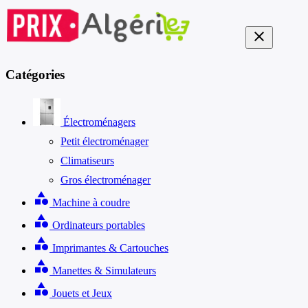
close
Catégories
Électroménagers
Petit électroménager
Climatiseurs
Gros électroménager
category
Machine à coudre
category
Ordinateurs portables
category
Imprimantes & Cartouches
category
Manettes & Simulateurs
category
Jouets et Jeux