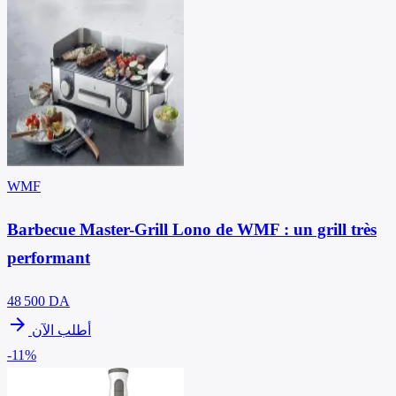
WMF
Barbecue Master-Grill Lono de WMF : un grill très
performant
48 500
DA
arrow_forward
أطلب الآن
-11%