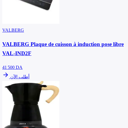
VALBERG
VALBERG Plaque de cuisson à induction pose libre
VAL-IND2F
41 500
DA
arrow_forward
أطلب الآن