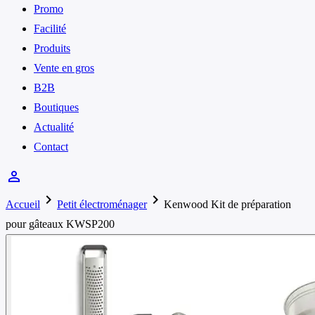
Promo
Facilité
Produits
Vente en gros
B2B
Boutiques
Actualité
Contact
person_outline
chevron_right
chevron_right
Accueil
Petit électroménager
Kenwood Kit de préparation
pour gâteaux KWSP200