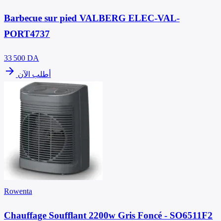
Barbecue sur pied VALBERG ELEC-VAL-
PORT4737
33 500
DA
arrow_forward
أطلب الآن
Rowenta
Chauffage Soufflant 2200w Gris Foncé - SO6511F2