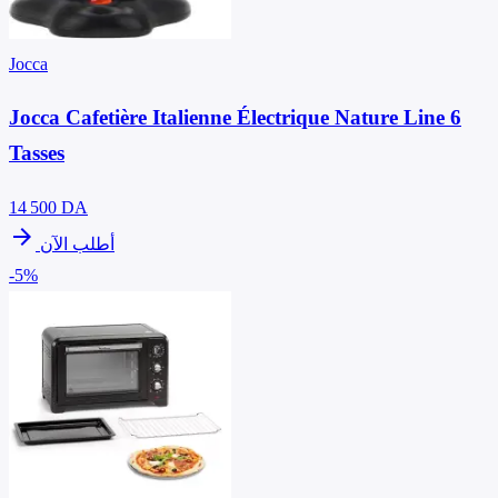
Jocca
Jocca Cafetière Italienne Électrique Nature Line 6
Tasses
14 500
DA
arrow_forward
أطلب الآن
-5%