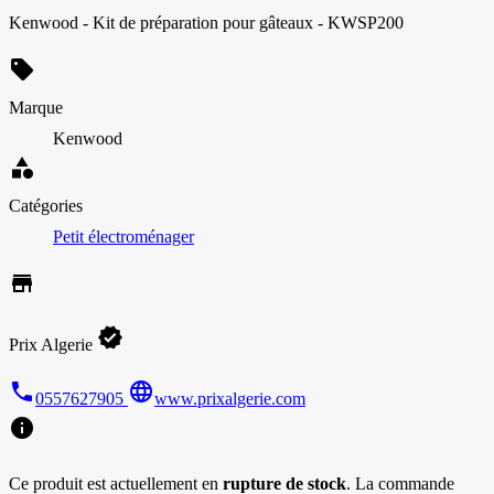
Kenwood - Kit de préparation pour gâteaux - KWSP200
sell
Marque
Kenwood
category
Catégories
Petit électroménager
store
verified
Prix Algerie
phone
language
0557627905
www.prixalgerie.com
info
Ce produit est actuellement en
rupture de stock
. La commande