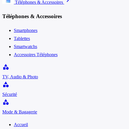
chevron_right
Téléphones & Accessoires
Téléphones & Accessoires
Smartphones
Tablettes
Smartwatchs
Accessoires Téléphones
category
TV, Audio & Photo
category
Sécurité
category
Mode & Bagagerie
Accueil