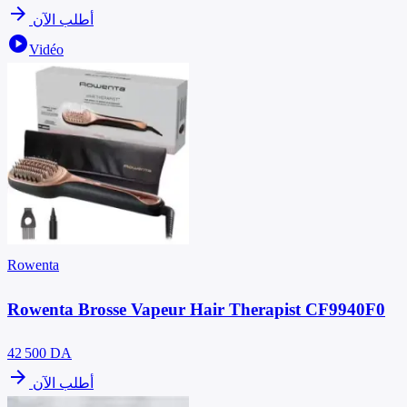
arrow_forward
أطلب الآن
play_circle
Vidéo
Rowenta
Rowenta Brosse Vapeur Hair Therapist CF9940F0
42 500
DA
arrow_forward
أطلب الآن