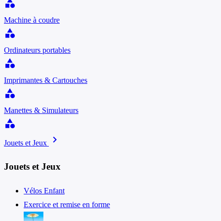
category
Machine à coudre
category
Ordinateurs portables
category
Imprimantes & Cartouches
category
Manettes & Simulateurs
category
chevron_right
Jouets et Jeux
Jouets et Jeux
Vélos Enfant
Exercice et remise en forme