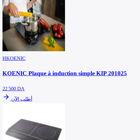
HKOENIC
KOENIC Plaque à induction simple KIP 201025
22 500
DA
arrow_forward
أطلب الآن