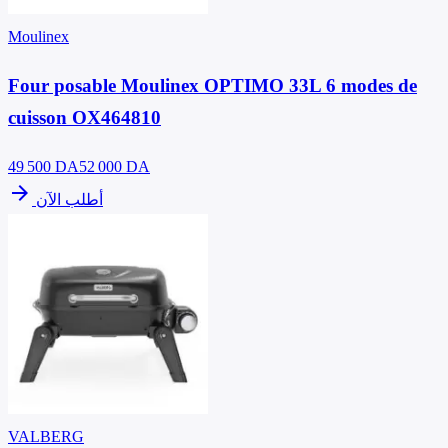
Moulinex
Four posable Moulinex OPTIMO 33L 6 modes de
cuisson OX464810
49 500
DA
52 000 DA
arrow_forward
أطلب الآن
VALBERG