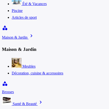
Été & Vacances
Piscine
Articles de sport
category
chevron_right
Maison & Jardin
Maison & Jardin
Meubles
Décoration, cuisine & accessoires
category
Brosses
chevron_right
Santé & Beauté