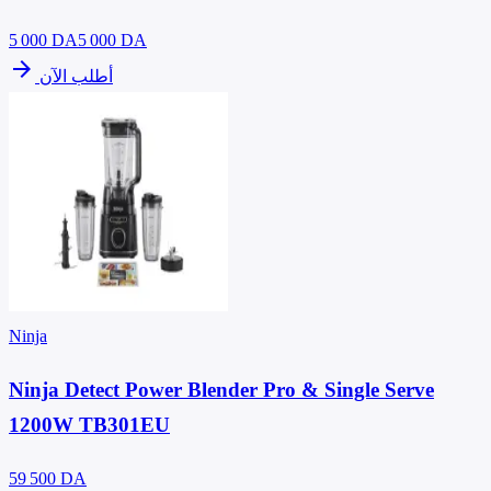
5 000
DA
5 000 DA
arrow_forward
أطلب الآن
Ninja
Ninja Detect Power Blender Pro & Single Serve
1200W TB301EU
59 500
DA