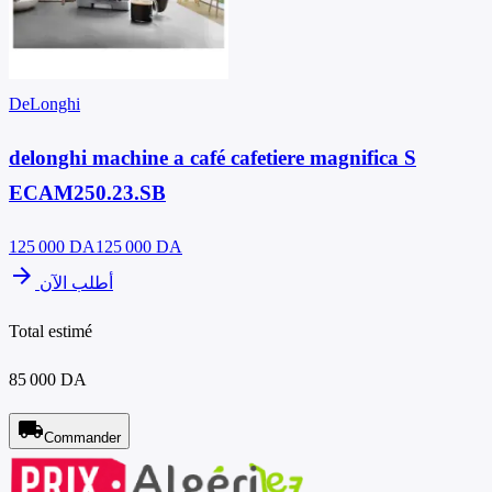
DeLonghi
delonghi machine a café cafetiere magnifica S
ECAM250.23.SB
125 000
DA
125 000 DA
arrow_forward
أطلب الآن
Total estimé
85 000 DA
local_shipping
Commander