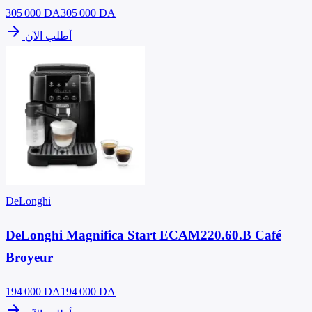
305 000
DA
305 000 DA
arrow_forward
أطلب الآن
DeLonghi
DeLonghi Magnifica Start ECAM220.60.B Café
Broyeur
194 000
DA
194 000 DA
arrow_forward