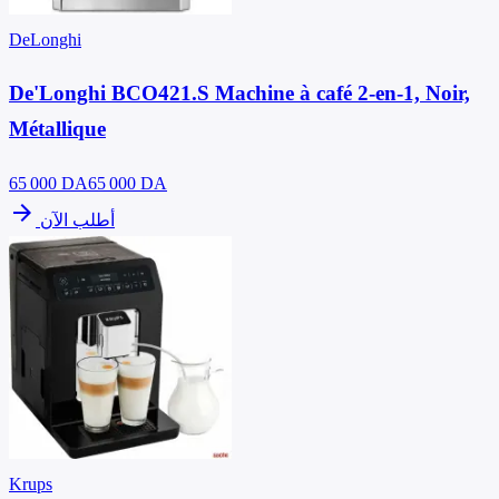
DeLonghi
De'Longhi BCO421.S Machine à café 2-en-1, Noir,
Métallique
65 000
DA
65 000 DA
arrow_forward
أطلب الآن
Krups