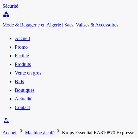
Sécurité
category
Mode & Bagagerie en Algérie | Sacs, Valises & Accessoires
Accueil
Promo
Facilité
Produits
Vente en gros
B2B
Boutiques
Actualité
Contact
person_outline
chevron_right
chevron_right
Accueil
Machine à café
Krups Essential EA810870 Expresso