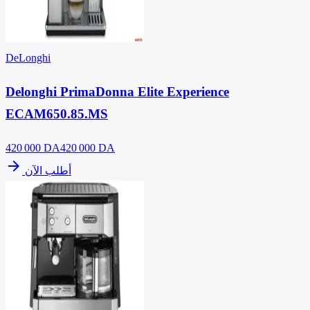
DeLonghi
Delonghi PrimaDonna Elite Experience
ECAM650.85.MS
420 000
DA
420 000 DA
arrow_forward
أطلب الآن