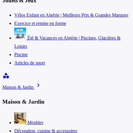
Jouets et Jeux
Vélos Enfant en Algérie | Meilleurs Prix & Grandes Marques
Exercice et remise en forme
Été & Vacances en Algérie | Piscines, Glacières &
Loisirs
Piscine
Articles de sport
category
chevron_right
Maison & Jardin
Maison & Jardin
Meubles
Décoration, cuisine & accessoires