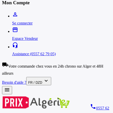
Mon Compte
person_outline
Se connecter
storefront
Espace Vendeur
headset_mic
Assistance (0557 62 79 05)
local_shipping
Votre commande chez vous en 24h chrono sur Alger et 48H
ailleurs
expand_more
Besoin d'aide ?
FR / DZD
menu
phone
0557 62