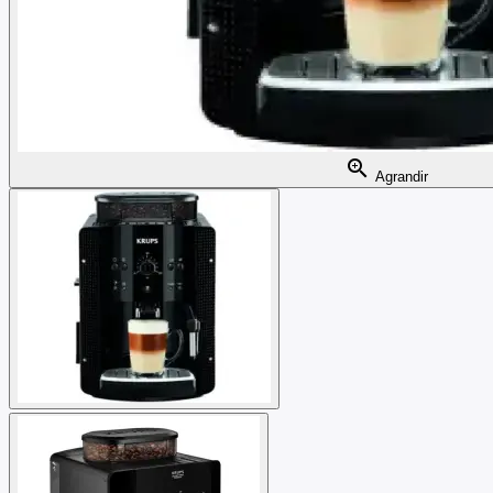
zoom_in
Agrandir