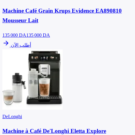
Machine Café Grain Krups Evidence EA890810
Mousseur Lait
135 000
DA
135 000 DA
arrow_forward
أطلب الآن
DeLonghi
Machine à Café De'Longhi Eletta Explore