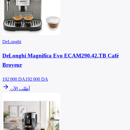
DeLonghi
DeLonghi Magnifica Evo ECAM290.42.TB Café
Broyeur
192 000
DA
192 000 DA
arrow_forward
أطلب الآن