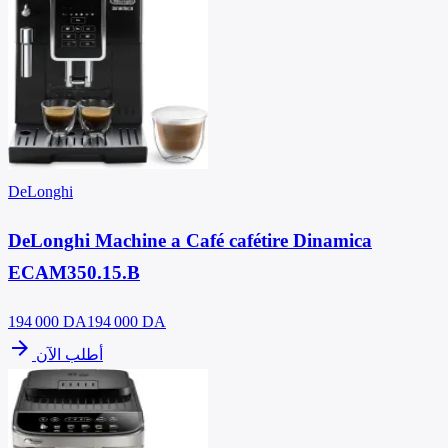
DeLonghi
DeLonghi Machine a Café cafétire Dinamica
ECAM350.15.B
194 000
DA
194 000 DA
arrow_forward
أطلب الآن