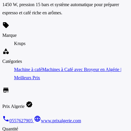
1450 W, pression 15 bars et système automatique pour préparer
espresso et café riche en arômes.
sell
Marque
Krups
category
Catégories
Machine à café
Machines à Café avec Broyeur en Algérie |
Meilleurs Prix
store
verified
Prix Algerie
phone
language
0557627905
www.prixalgerie.com
Quantité