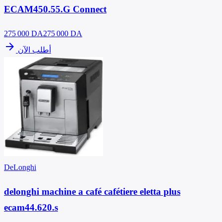
ECAM450.55.G Connect
275 000
DA
275 000 DA
arrow_forward
أطلب الآن
DeLonghi
delonghi machine a café cafétiere eletta plus
ecam44.620.s