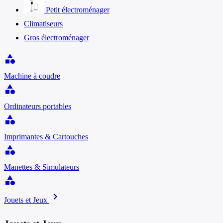
Petit électroménager
Climatiseurs
Gros électroménager
category
Machine à coudre
category
Ordinateurs portables
category
Imprimantes & Cartouches
category
Manettes & Simulateurs
category
chevron_right
Jouets et Jeux