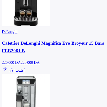
DeLonghi
Cafetière DeLonghi Magnifica Evo Broyeur 15 Bars
FEB2961.B
220 000
DA
220 000 DA
arrow_forward
أطلب الآن