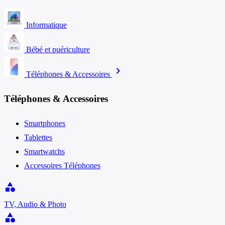
Informatique
Bébé et puériculture
chevron_right
Téléphones & Accessoires
Téléphones & Accessoires
Smartphones
Tablettes
Smartwatchs
Accessoires Téléphones
category
TV, Audio & Photo
category