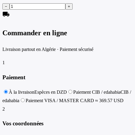
−
+
local_shipping
Commander en ligne
Livraison partout en Algérie · Paiement sécurisé
1
Paiement
À la livraison
Espèces en DZD
Paiement CIB / edahabia
CIB /
edahabia
Paiement VISA / MASTER CARD
≈ 369.57 USD
2
Vos coordonnées