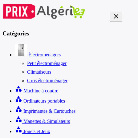
close
Catégories
Électroménagers
Petit électroménager
Climatiseurs
Gros électroménager
category
Machine à coudre
category
Ordinateurs portables
category
Imprimantes & Cartouches
category
Manettes & Simulateurs
category
Jouets et Jeux