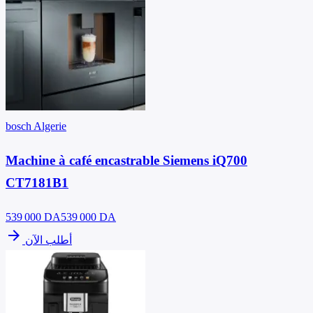
bosch Algerie
Machine à café encastrable Siemens iQ700
CT7181B1
539 000
DA
539 000 DA
arrow_forward
أطلب الآن