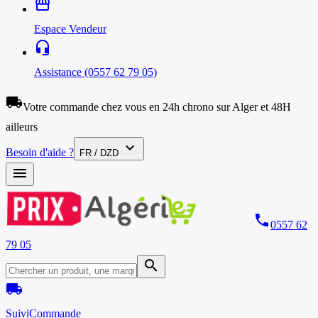
storefront
Espace Vendeur
headset_mic
Assistance (0557 62 79 05)
local_shipping
Votre commande chez vous en 24h chrono sur Alger et 48H
ailleurs
expand_more
Besoin d'aide ?
FR / DZD
menu
phone
0557 62
79 05
search
local_shipping
Suivi
Commande