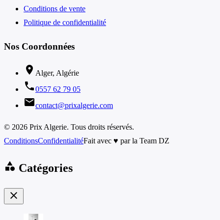
Conditions de vente
Politique de confidentialité
Nos Coordonnées
location_on
Alger, Algérie
phone
0557 62 79 05
email
contact@prixalgerie.com
© 2026 Prix Algerie. Tous droits réservés.
Conditions
Confidentialité
Fait avec ♥ par la Team DZ
category
Catégories
close