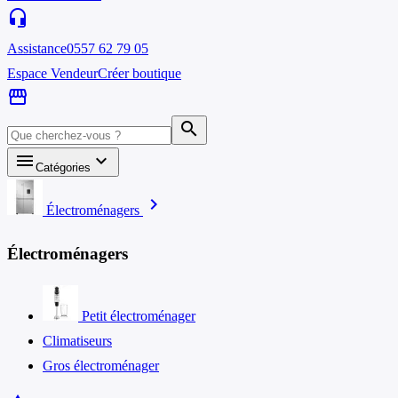
headset_mic
Assistance
0557 62 79 05
Espace Vendeur
Créer boutique
storefront
search
menu
keyboard_arrow_down
Catégories
chevron_right
Électroménagers
Électroménagers
Petit électroménager
Climatiseurs
Gros électroménager