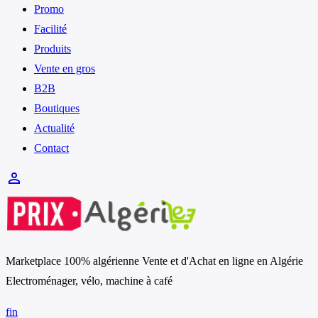
Promo
Facilité
Produits
Vente en gros
B2B
Boutiques
Actualité
Contact
person_outline
Marketplace 100% algérienne Vente et d'Achat en ligne en Algérie
Electroménager, vélo, machine à café
f
in