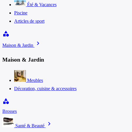
Été & Vacances
Piscine
Articles de sport
category
chevron_right
Maison & Jardin
Maison & Jardin
Meubles
Décoration, cuisine & accessoires
category
Brosses
chevron_right
Santé & Beauté