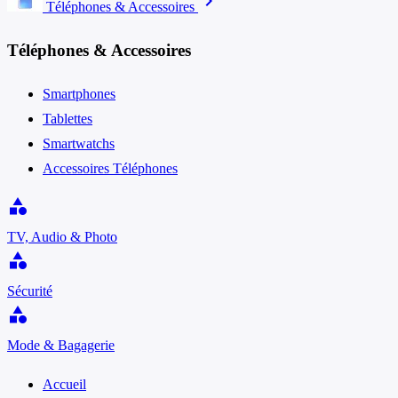
chevron_right
Téléphones & Accessoires
Téléphones & Accessoires
Smartphones
Tablettes
Smartwatchs
Accessoires Téléphones
category
TV, Audio & Photo
category
Sécurité
category
Mode & Bagagerie
Accueil