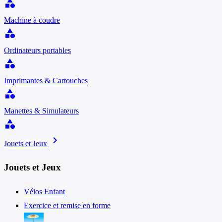
category
Machine à coudre
category
Ordinateurs portables
category
Imprimantes & Cartouches
category
Manettes & Simulateurs
category
chevron_right
Jouets et Jeux
Jouets et Jeux
Vélos Enfant
Exercice et remise en forme