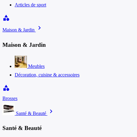
Articles de sport
category
chevron_right
Maison & Jardin
Maison & Jardin
Meubles
Décoration, cuisine & accessoires
category
Brosses
chevron_right
Santé & Beauté
Santé & Beauté