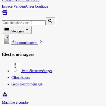
Espace Vendeur
Créer boutique
storefront
search
menu
keyboard_arrow_down
Catégories
chevron_right
Électroménagers
Électroménagers
Petit électroménager
Climatiseurs
Gros électroménager
category
Machine à coudre