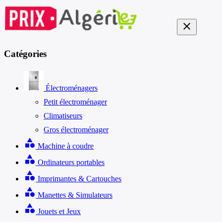
close
Catégories
Électroménagers
Petit électroménager
Climatiseurs
Gros électroménager
category
Machine à coudre
category
Ordinateurs portables
category
Imprimantes & Cartouches
category
Manettes & Simulateurs
category
Jouets et Jeux