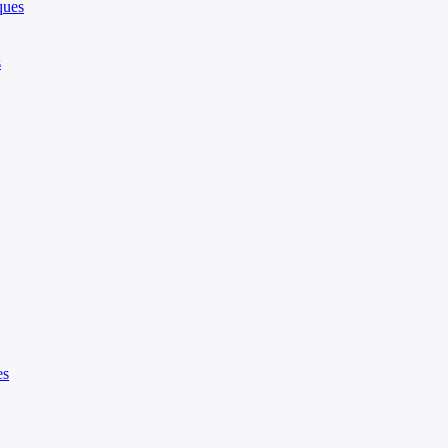
ques
s
es