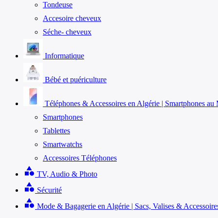
Tondeuse
Accesoire cheveux
Séche- cheveux
Informatique
Bébé et puériculture
Téléphones & Accessoires en Algérie | Smartphones au M
Smartphones
Tablettes
Smartwatchs
Accessoires Téléphones
category
TV, Audio & Photo
category
Sécurité
category
Mode & Bagagerie en Algérie | Sacs, Valises & Accessoire