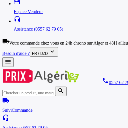
storefront
Espace Vendeur
headset_mic
Assistance (0557 62 79 05)
local_shipping
Votre commande chez vous en 24h chrono sur Alger et 48H ailleu
expand_more
Besoin d'aide ?
FR / DZD
menu
phone
0557 62 7
search
local_shipping
Suivi
Commande
headset_mic
Assistance
0557 62 79 05