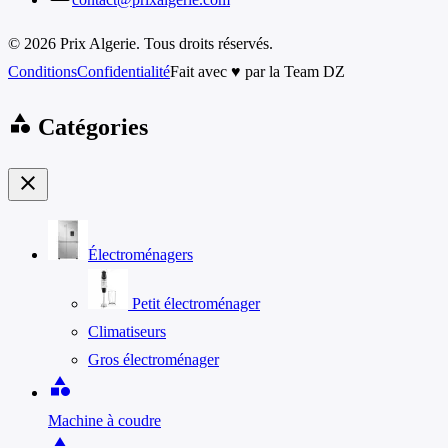
© 2026 Prix Algerie. Tous droits réservés.
Conditions
Confidentialité
Fait avec ♥ par la Team DZ
category
Catégories
close
Électroménagers
Petit électroménager
Climatiseurs
Gros électroménager
category
Machine à coudre
category