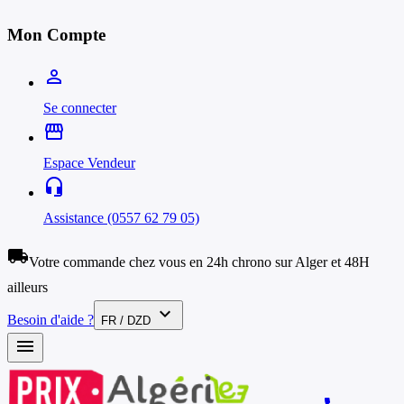
Mon Compte
person_outline
Se connecter
storefront
Espace Vendeur
headset_mic
Assistance (0557 62 79 05)
local_shipping
Votre commande chez vous en 24h chrono sur Alger et 48H
ailleurs
expand_more
Besoin d'aide ?
FR / DZD
menu