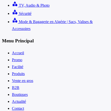
category
TV, Audio & Photo
category
Sécurité
category
Mode & Bagagerie en Algérie | Sacs, Valises &
Accessoires
Menu Principal
Accueil
Promo
Facilité
Produits
Vente en gros
B2B
Boutiques
Actualité
Contact