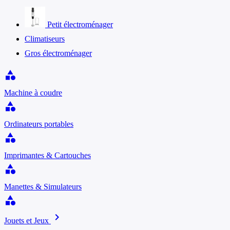
Petit électroménager
Climatiseurs
Gros électroménager
category
Machine à coudre
category
Ordinateurs portables
category
Imprimantes & Cartouches
category
Manettes & Simulateurs
category
chevron_right
Jouets et Jeux