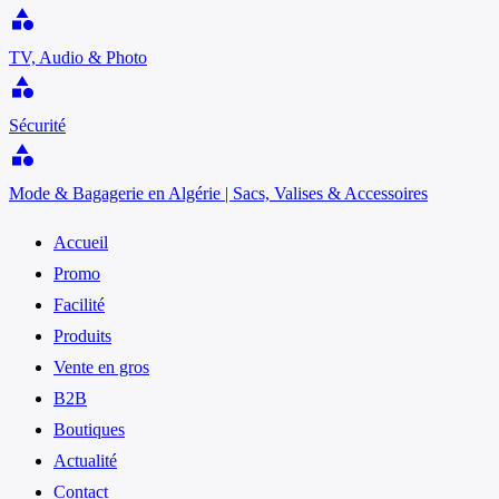
category
TV, Audio & Photo
category
Sécurité
category
Mode & Bagagerie en Algérie | Sacs, Valises & Accessoires
Accueil
Promo
Facilité
Produits
Vente en gros
B2B
Boutiques
Actualité
Contact