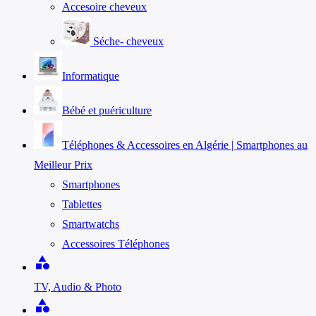
Accesoire cheveux
Séche- cheveux
Informatique
Bébé et puériculture
Téléphones & Accessoires en Algérie | Smartphones au
Meilleur Prix
Smartphones
Tablettes
Smartwatchs
Accessoires Téléphones
category
TV, Audio & Photo
category