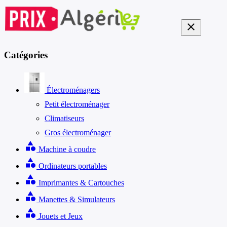
close
Catégories
Électroménagers
Petit électroménager
Climatiseurs
Gros électroménager
category
Machine à coudre
category
Ordinateurs portables
category
Imprimantes & Cartouches
category
Manettes & Simulateurs
category
Jouets et Jeux