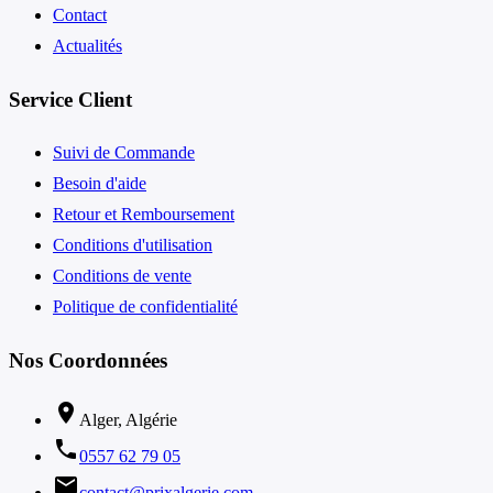
Contact
Actualités
Service Client
Suivi de Commande
Besoin d'aide
Retour et Remboursement
Conditions d'utilisation
Conditions de vente
Politique de confidentialité
Nos Coordonnées
location_on
Alger, Algérie
phone
0557 62 79 05
email
contact@prixalgerie.com