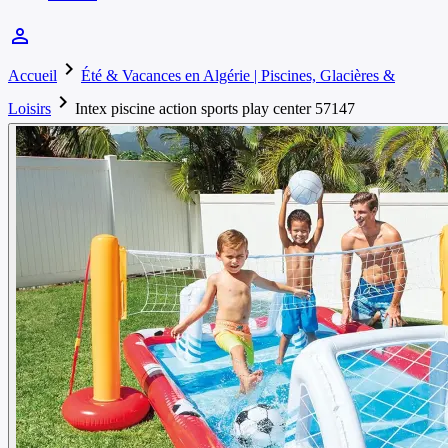
person_outline
chevron_right
Accueil
Été & Vacances en Algérie | Piscines, Glacières &
chevron_right
Loisirs
Intex piscine action sports play center 57147