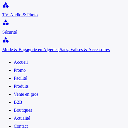
category
TV, Audio & Photo
category
Sécurité
category
Mode & Bagagerie en Algérie | Sacs, Valises & Accessoires
Accueil
Promo
Facilité
Produits
Vente en gros
B2B
Boutiques
Actualité
Contact