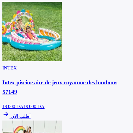
INTEX
Intex piscine aire de jeux royaume des bonbons
57149
19 000
DA
19 000 DA
arrow_forward
أطلب الآن