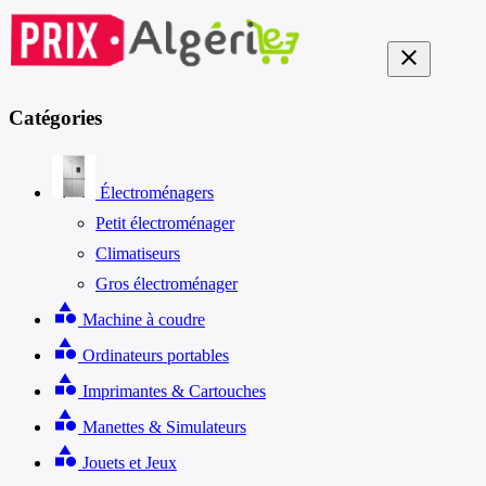
close
Catégories
Électroménagers
Petit électroménager
Climatiseurs
Gros électroménager
category
Machine à coudre
category
Ordinateurs portables
category
Imprimantes & Cartouches
category
Manettes & Simulateurs
category
Jouets et Jeux