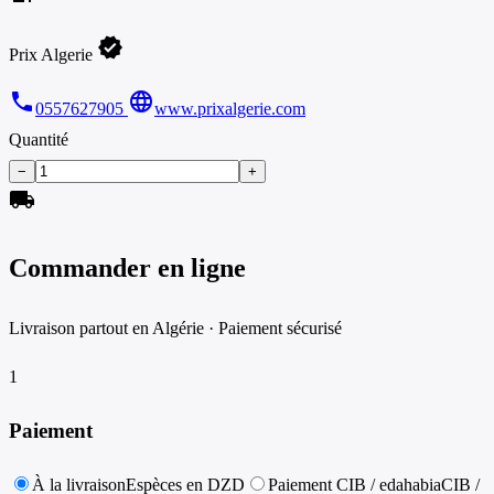
verified
Prix Algerie
phone
language
0557627905
www.prixalgerie.com
Quantité
−
+
local_shipping
Commander en ligne
Livraison partout en Algérie · Paiement sécurisé
1
Paiement
À la livraison
Espèces en DZD
Paiement CIB / edahabia
CIB /