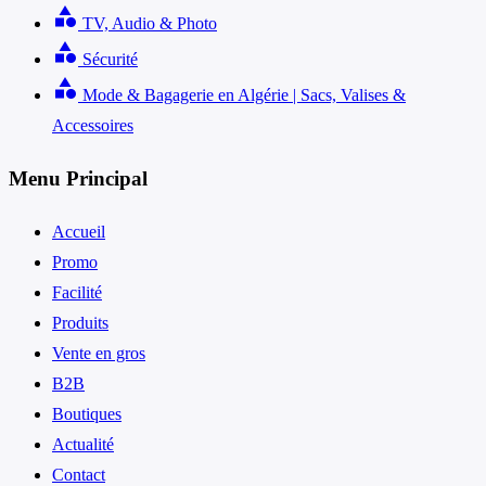
category
TV, Audio & Photo
category
Sécurité
category
Mode & Bagagerie en Algérie | Sacs, Valises &
Accessoires
Menu Principal
Accueil
Promo
Facilité
Produits
Vente en gros
B2B
Boutiques
Actualité
Contact