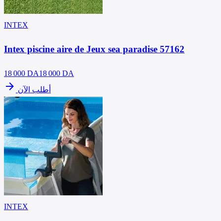
INTEX
Intex piscine aire de Jeux sea paradise 57162
18 000
DA
18 000 DA
arrow_forward
أطلب الآن
INTEX