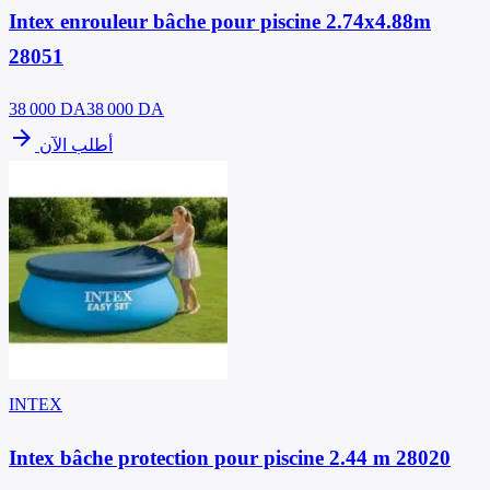
Intex enrouleur bâche pour piscine 2.74x4.88m
28051
38 000
DA
38 000 DA
arrow_forward
أطلب الآن
INTEX
Intex bâche protection pour piscine 2.44 m 28020