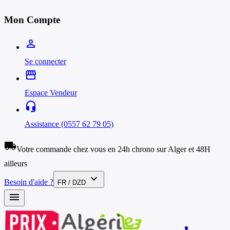
Mon Compte
person_outline
Se connecter
storefront
Espace Vendeur
headset_mic
Assistance (0557 62 79 05)
local_shipping
Votre commande chez vous en 24h chrono sur Alger et 48H
ailleurs
expand_more
Besoin d'aide ?
FR / DZD
menu