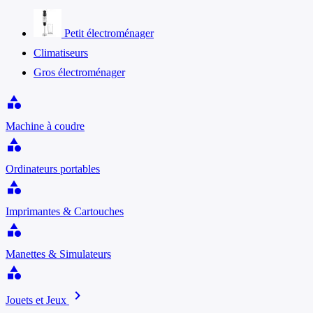
Petit électroménager
Climatiseurs
Gros électroménager
category
Machine à coudre
category
Ordinateurs portables
category
Imprimantes & Cartouches
category
Manettes & Simulateurs
category
chevron_right
Jouets et Jeux