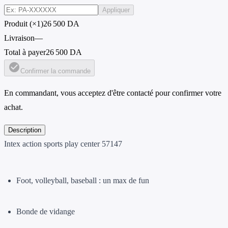
Appliquer
Produit (×1)
26 500 DA
Livraison
—
Total à payer
26 500 DA
check_circle
Confirmer la commande
En commandant, vous acceptez d'être contacté pour confirmer votre
achat.
Description
Intex action sports play center 57147
Foot, volleyball, baseball : un max de fun
Bonde de vidange