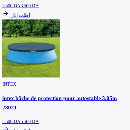
3 500
DA
3 500 DA
arrow_forward
أطلب الآن
INTEX
intex bâche de protection pour autostable 3.05m
28021
5 500
DA
5 500 DA
arrow_forward