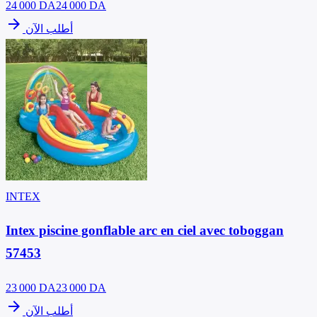
24 000
DA
24 000 DA
arrow_forward
أطلب الآن
INTEX
Intex piscine gonflable arc en ciel avec toboggan
57453
23 000
DA
23 000 DA
arrow_forward
أطلب الآن