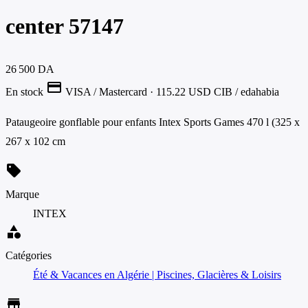
center 57147
26 500 DA
credit_card
En stock
VISA / Mastercard
· 115.22 USD
CIB / edahabia
Pataugeoire gonflable pour enfants Intex Sports Games 470 l (325 x
267 x 102 cm
sell
Marque
INTEX
category
Catégories
Été & Vacances en Algérie | Piscines, Glacières & Loisirs
store