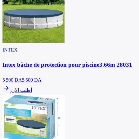
INTEX
Intex bâche de protection pour piscine3.66m 28031
5 500
DA
5 500 DA
arrow_forward
أطلب الآن