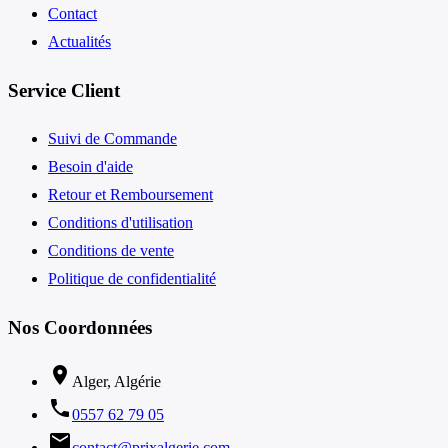
Contact
Actualités
Service Client
Suivi de Commande
Besoin d'aide
Retour et Remboursement
Conditions d'utilisation
Conditions de vente
Politique de confidentialité
Nos Coordonnées
location_on
Alger, Algérie
phone
0557 62 79 05
email
contact@prixalgerie.com