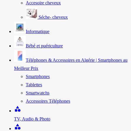
Accesoire cheveux
Séche- cheveux
Informatique
Bébé et puériculture
Téléphones & Accessoires en Algérie | Smartphones au
Meilleur Prix
Smartphones
Tablettes
Smartwatchs
Accessoires Téléphones
category
TV, Audio & Photo
category