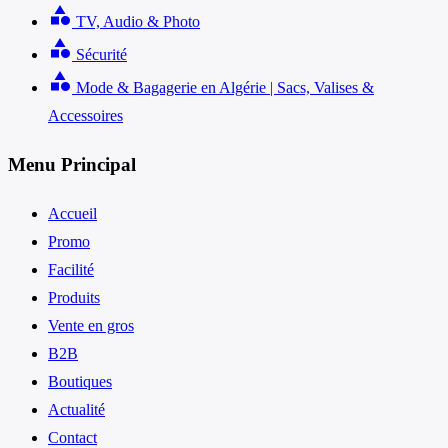
category
TV, Audio & Photo
category
Sécurité
category
Mode & Bagagerie en Algérie | Sacs, Valises &
Accessoires
Menu Principal
Accueil
Promo
Facilité
Produits
Vente en gros
B2B
Boutiques
Actualité
Contact