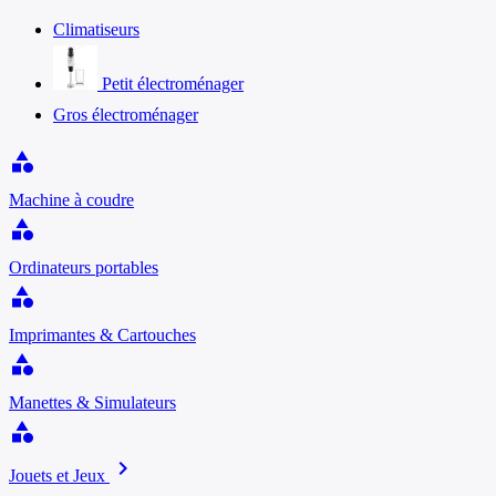
Climatiseurs
Petit électroménager
Gros électroménager
category
Machine à coudre
category
Ordinateurs portables
category
Imprimantes & Cartouches
category
Manettes & Simulateurs
category
chevron_right
Jouets et Jeux