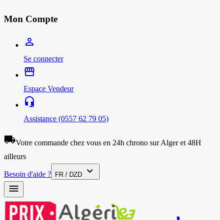
Mon Compte
person_outline
Se connecter
storefront
Espace Vendeur
headset_mic
Assistance (0557 62 79 05)
local_shipping
Votre commande chez vous en 24h chrono sur Alger et 48H
ailleurs
expand_more
Besoin d'aide ?
FR / DZD
menu