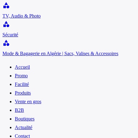
category
TV, Audio & Photo
category
Sécurité
category
Mode & Bagagerie en Algérie | Sacs, Valises & Accessoires
Accueil
Promo
Facilité
Produits
Vente en gros
B2B
Boutiques
Actualité
Contact