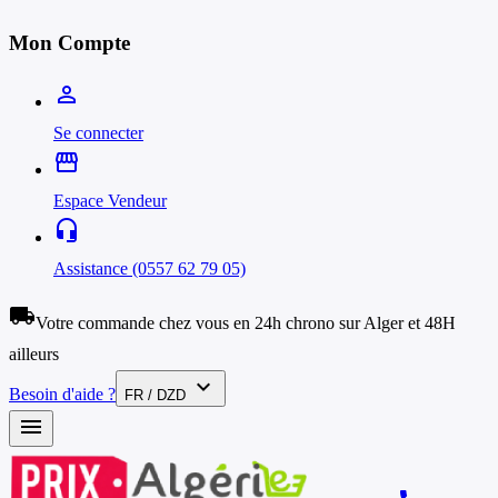
Mon Compte
person_outline
Se connecter
storefront
Espace Vendeur
headset_mic
Assistance (0557 62 79 05)
local_shipping
Votre commande chez vous en 24h chrono sur Alger et 48H
ailleurs
expand_more
Besoin d'aide ?
FR / DZD
menu