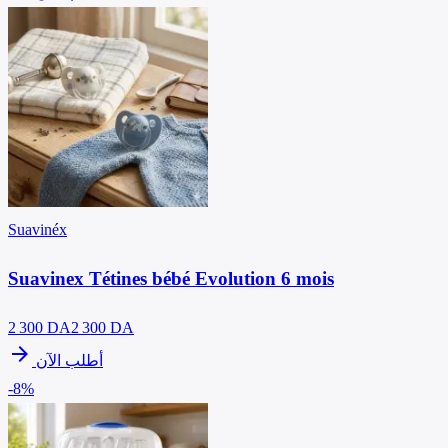
Suavinéx
Suavinex Tétines bébé Evolution 6 mois
2 300
DA
2 300 DA
arrow_forward
أطلب الآن
-8%