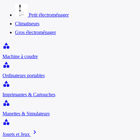
Petit électroménager
Climatiseurs
Gros électroménager
category
Machine à coudre
category
Ordinateurs portables
category
Imprimantes & Cartouches
category
Manettes & Simulateurs
category
chevron_right
Jouets et Jeux