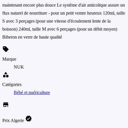
maintenant encore plus douce Le système d'air anticolique assure un
flux naturel de nourriture - pour un petit ventre heureux 120ml, taille
S avec 3 perçages (pour une vitesse d'écoulement lente de la
boisson) 240ml, taille M avec 6 perçages (pour un débit moyen)
Biberon en verre de haute qualité
sell
Marque
NUK
category
Catégories
Bébé et puériculture
store
verified
Prix Algerie