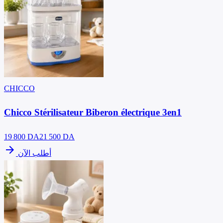
CHICCO
Chicco Stérilisateur Biberon électrique 3en1
19 800
DA
21 500 DA
arrow_forward
أطلب الآن