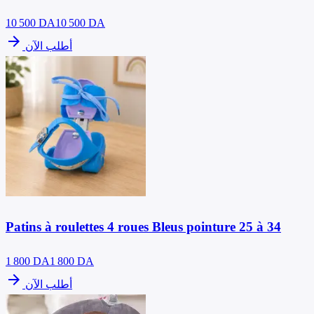
10 500
DA
10 500 DA
arrow_forward
أطلب الآن
Patins à roulettes 4 roues Bleus pointure 25 à 34
1 800
DA
1 800 DA
arrow_forward
أطلب الآن