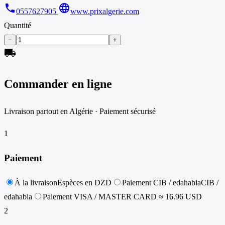
phone
language
0557627905
www.prixalgerie.com
Quantité
−
+
local_shipping
Commander en ligne
Livraison partout en Algérie · Paiement sécurisé
1
Paiement
À la livraison
Espèces en DZD
Paiement CIB / edahabia
CIB /
edahabia
Paiement VISA / MASTER CARD
≈ 16.96 USD
2