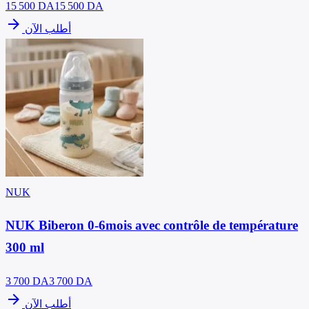
15 500
DA
15 500 DA
arrow_forward
أطلب الآن
NUK
NUK Biberon 0-6mois avec contrôle de température
300 ml
3 700
DA
3 700 DA
arrow_forward
أطلب الآن