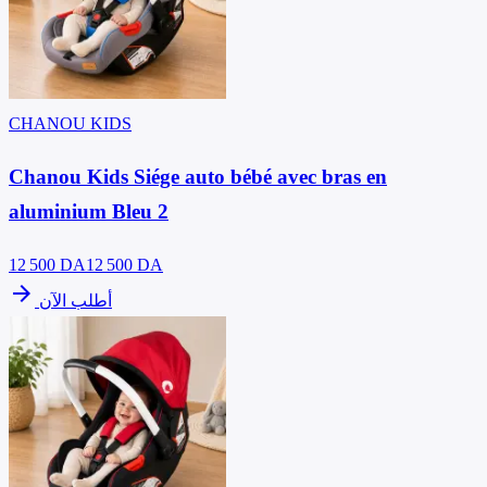
CHANOU KIDS
Chanou Kids Siége auto bébé avec bras en
aluminium Bleu 2
12 500
DA
12 500 DA
arrow_forward
أطلب الآن