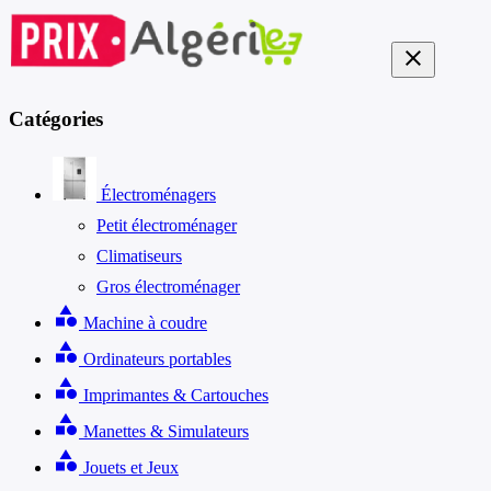
close
Catégories
Électroménagers
Petit électroménager
Climatiseurs
Gros électroménager
category
Machine à coudre
category
Ordinateurs portables
category
Imprimantes & Cartouches
category
Manettes & Simulateurs
category
Jouets et Jeux