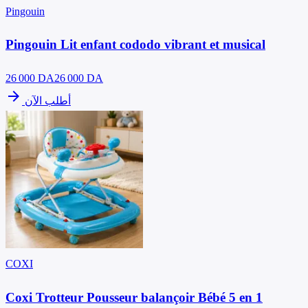
Pingouin
Pingouin Lit enfant cododo vibrant et musical
26 000
DA
26 000 DA
arrow_forward
أطلب الآن
COXI
Coxi Trotteur Pousseur balançoir Bébé 5 en 1