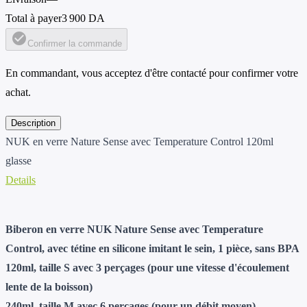
Total à payer
3 900 DA
check_circle
Confirmer la commande
En commandant, vous acceptez d'être contacté pour confirmer votre
achat.
Description
NUK en verre Nature Sense avec Temperature Control 120ml
glasse
Details
Biberon en verre NUK Nature Sense avec Temperature
Control, avec tétine en silicone imitant le sein, 1 pièce, sans BPA
120ml, taille S avec 3 perçages (pour une vitesse d'écoulement
lente de la boisson)
240ml, taille M avec 6 perçages (pour un débit moyen)