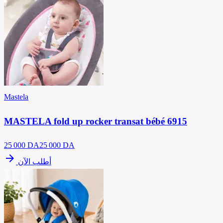
Mastela
MASTELA fold up rocker transat bébé 6915
25 000
DA
25 000 DA
arrow_forward
أطلب الآن