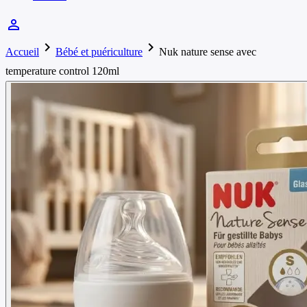
person_outline
chevron_right
chevron_right
Accueil
Bébé et puériculture
Nuk nature sense avec
temperature control 120ml