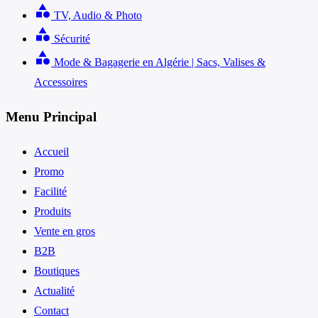
category
TV, Audio & Photo
category
Sécurité
category
Mode & Bagagerie en Algérie | Sacs, Valises &
Accessoires
Menu Principal
Accueil
Promo
Facilité
Produits
Vente en gros
B2B
Boutiques
Actualité
Contact