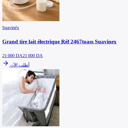
Suavinéx
Grand tire lait électrique Réf 2467toass Suavinex
21 000
DA
21 000 DA
arrow_forward
أطلب الآن